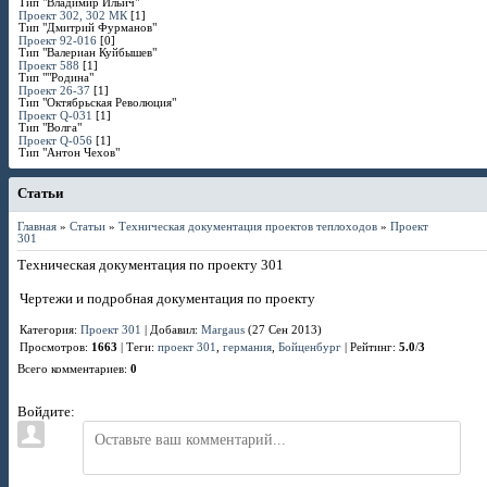
Тип "Владимир Ильич"
Проект 302, 302 МК
[1]
Тип "Дмитрий Фурманов"
Проект 92-016
[0]
Тип "Валериан Куйбышев"
Проект 588
[1]
Тип ""Родина"
Проект 26-37
[1]
Тип "Октябрьская Революция"
Проект Q-031
[1]
Тип "Волга"
Проект Q-056
[1]
Тип "Антон Чехов"
Статьи
Главная
»
Статьи
»
Техническая документация проектов теплоходов
»
Проект
301
Техническая документация по проекту 301
Чертежи и подробная документация по проекту
Категория
:
Проект 301
|
Добавил
:
Margaus
(27 Сен 2013)
Просмотров
:
1663
|
Теги
:
проект 301
,
германия
,
Бойценбург
|
Рейтинг
:
5.0
/
3
Всего комментариев
:
0
Войдите: