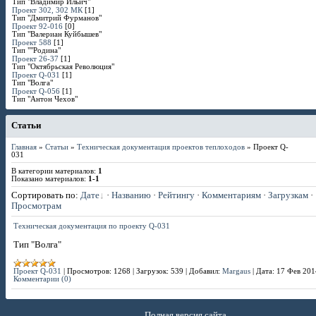
Тип "Владимир Ильич"
Проект 302, 302 МК
[1]
Тип "Дмитрий Фурманов"
Проект 92-016
[0]
Тип "Валериан Куйбышев"
Проект 588
[1]
Тип ""Родина"
Проект 26-37
[1]
Тип "Октябрьская Революция"
Проект Q-031
[1]
Тип "Волга"
Проект Q-056
[1]
Тип "Антон Чехов"
Статьи
Главная
»
Статьи
»
Техническая документация проектов теплоходов
» Проект Q-
031
В категории материалов
:
1
Показано материалов
:
1-1
Сортировать по
:
Дате
·
Названию
·
Рейтингу
·
Комментариям
·
Загрузкам
·
Просмотрам
Техническая документация по проекту Q-031
Тип "Волга"
Проект Q-031
|
Просмотров:
1268
|
Загрузок:
539
|
Добавил:
Margaus
|
Дата:
17 Фев 201
Комментарии (0)
Полная версия сайта