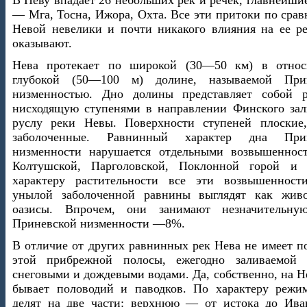
В Неву впадает 26 небольших рек и речек, главнейши
— Мга, Тосна, Ижора, Охта. Все эти притоки по сра
Невой невелики и почти никакого влияния на ее р
оказывают.
Нева протекает по широкой (30—50 км) в относ
глубокой (50—100 м) долине, называемой При
низменностью. Дно долины представляет собой р
нисходящую ступенями в направлении Финского зал
руслу реки Невы. Поверхности ступеней плоские
заболоченные. Равнинный характер дна Прин
низменности нарушается отдельными возвышенно
Колтушской, Парголовской, Поклонной горой и
характеру растительности все эти возвышенност
унылой заболоченной равнины выглядят как жив
оазисы. Впрочем, они занимают незначительну
Приневской низменности —8%.
В отличие от других равнинных рек Нева не имеет 
этой прибрежной полосы, ежегодно заливаемой
снеговыми и дождевыми водами. Да, собственно, на Н
бывает половодий и паводков. По характеру режи
делят на две части: верхнюю — от истока до Ива