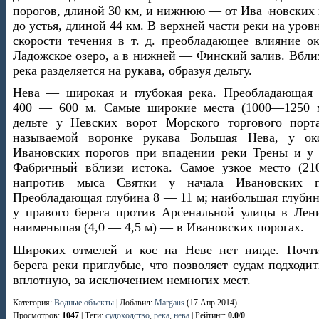
порогов, длиной 30 км, и нижнюю — от Ива¬новских 
до устья, длиной 44 км. В верхней части реки на уров
скорости течения в т. д. преобладающее влияние ок
Ладожское озеро, а в нижней — Финский залив. Вбли
река разделяется на рукава, образуя дельту.
Нева — широкая и глубокая река. Преобладающая
400 — 600 м. Самые широкие места (1000—1250
дельте у Невских ворот Морского торгового порт
называемой воронке рукава Большая Нева, у ок
Ивановских порогов при впадении реки Трены и у 
Фабричный вблизи истока. Самое узкое место (2
напротив мыса Святки у начала Ивановских п
Преобладающая глубина 8 — 11 м; наибольшая глубин
у правого берега против Арсенальной улицы в Лени
наименьшая (4,0 — 4,5 м) — в Ивановских порогах.
Широких отмелей и кос на Неве нет нигде. Почт
берега реки приглубые, что позволяет судам подходи
вплотную, за исключением немногих мест.
Категория
:
Водные объекты
|
Добавил
:
Margaus
(17 Апр 2014)
Просмотров
:
1047
|
Теги
:
судоходство
,
река
,
нева
|
Рейтинг
:
0.0
/
0