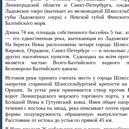
Ленинградской области и Санкт-Петербурга, соед
Ладожское озеро (вытекает из мелководной Шлиссель
губы Ладожского озера) с Невской губой Финского
Балтийского моря.
Длина 74 км, площадь собственного бассейна 5 тыс. к
— это единственная река, вытекающая из Ладожского
На берегах Невы расположены четыре города: Шлиссе
Кировск, Отрадное, Санкт-Петербург — и несколько 
других населённых пунктов. Судоходна на всём прот
является частью Волго-Балтийского водного 
Беломорско-Балтийского канала.
Истоком реки принято считать место у города Шлисс
напротив старинной Шлиссельбургской крепости на 
Орешек. За устье реки принимается створ против 
ворот Ленинградского морского торгового порта, у 
Большой Невы в Гутуевский ковш. Имея общее напр
течения с востока на запад, река описывает почти пр
формы полуокружность обращенную выпуклостью
Расстояние от истока до устья по прямой 45 км.