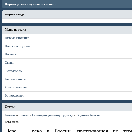
Портал речных путешественников
Форма входа
Меню портала
Главная страница
Поиск по порталу
Новости
Статьи
Фотоальбом
Гостевая книга
Кают-кампания
Вопрос/ответ
Статьи
Главная
»
Статьи
»
Помощник речному туристу
»
Водные объекты
Река Нева
Нева — река в России, протекающая по терр