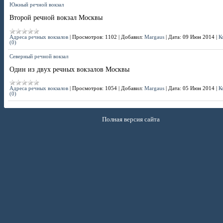
Южный речной вокзал
Второй речной вокзал Москвы
Адреса речных вокзалов
|
Просмотров:
1102
|
Добавил:
Margaus
|
Дата:
09 Июн 2014
|
К
(0)
Северный речной вокзал
Один из двух речных вокзалов Москвы
Адреса речных вокзалов
|
Просмотров:
1054
|
Добавил:
Margaus
|
Дата:
05 Июн 2014
|
К
(0)
Полная версия сайта