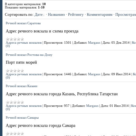
В категории материалов
:
10
Показано материалов
:
1-10
Сортировать по
:
Дате
·
Названию
·
Рейтингу
·
Комментариям
·
Просмотра
Речной вокзал Саратова
Адрес речного вокзала и схема проезда
Адреса речных вокзалов
|
Просмотров:
1501
|
Добавил:
Margaus
|
Дата:
05 Дек 2014
|
Ко
(0)
Речной вокзал Ростова-на-Дону
Порт пяти морей
Адреса речных вокзалов
|
Просмотров:
1446
|
Добавил:
Margaus
|
Дата:
09 Июл 2014
|
К
(0)
Речной вокзал Казани
Адрес речного вокзала города Казань, Республика Татарстан
Адреса речных вокзалов
|
Просмотров:
957
|
Добавил:
Margaus
|
Дата:
01 Июл 2014
|
Ко
(0)
Речной вокзал Самары
Адрес речного вокзала города Самара