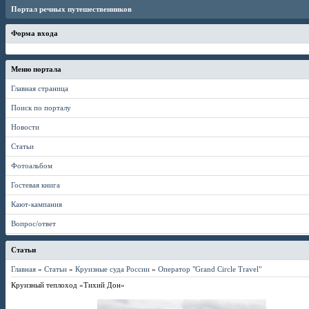
Портал речных путешественников
Форма входа
Меню портала
Главная страница
Поиск по порталу
Новости
Статьи
Фотоальбом
Гостевая книга
Кают-кампания
Вопрос/ответ
Статьи
Главная
»
Статьи
»
Круизные суда России
»
Оператор "Grand Circle Travel"
Круизный теплоход «Тихий Дон»