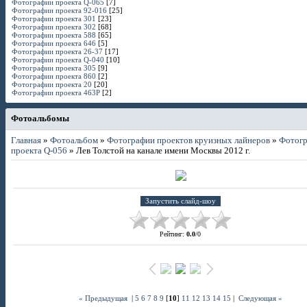
Фотографии проекта Q-065
[7]
Фотографии проекта 92-016
[25]
Фотографии проекта 301
[23]
Фотографии проекта 302
[68]
Фотографии проекта 588
[65]
Фотографии проекта 646
[5]
Фотографии проекта 26-37
[17]
Фотографии проекта Q-040
[10]
Фотографии проекта 305
[9]
Фотографии проекта 860
[2]
Фотографии проекта 20
[20]
Фотографии проекта 463P
[2]
Фотоальбомы
Главная
»
Фотоальбом
»
Фотографии проектов круизных лайнеров
»
Фотог
проекта Q-056
» Лев Толстой на канале имени Москвы 2012 г.
Рейтинг
:
0.0
/
0
« Предыдущая
|
5
6
7
8
9
[
10
]
11
12
13
14
15
|
Следующая »