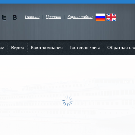
Главная
Правила
Карта сайта
Мы в
Мы в
Twitte
vKont
r"
akte
ом
Видео
Кают-компания
Гостевая книга
Обратная св