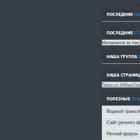
Вс
ПОСЛЕДНИЕ
НО
ПОСЛЕДНИЕ
СТ
Материалов за теку
НАША ГРУППА
НАША СТРАНИ
Твиты от @RiverTrav
ПОЛЕЗНЫЕ
СС
Водный трансп
Сайт речного 
Речной форум