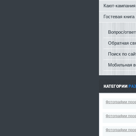
Кают-кампания
Гостевая книга
Вопрос/ответ
Обратная св
Поиск по сай
Мобильная в
КАТЕГОРИИ
РА
Фотографии прое
Фотографии прое
Фотографии прое