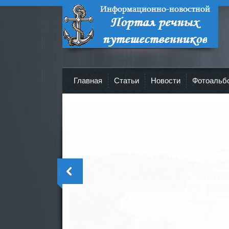
Портал речных путешественников -
Все о круизах и не только!
Главная
Cтатьи
Новости
Фотоальб
>