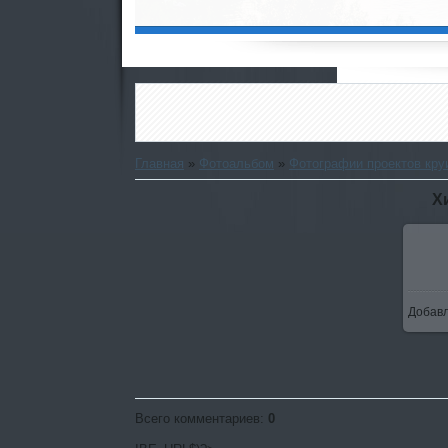
Главная
»
Фотоальбом
»
Фотографии проектов кру
Х
Добав
Всего комментариев
:
0