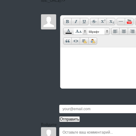
IBE_URL$)?>
Шрифт
Войдите: