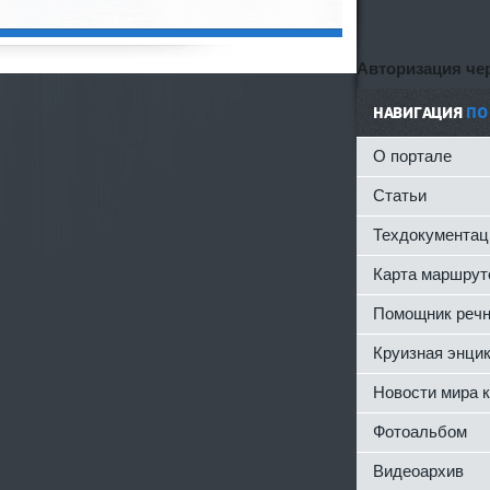
Авторизация чер
НАВИГАЦИЯ
ПО
О портале
Статьи
Техдокументац
Карта маршрут
Помощник речн
Круизная энци
Новости мира 
Фотоальбом
Видеоархив