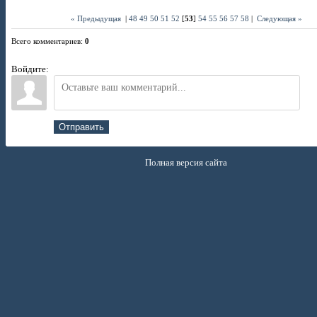
« Предыдущая
|
48
49
50
51
52
[
53
]
54
55
56
57
58
|
Следующая »
Всего комментариев
:
0
Войдите:
Отправить
Полная версия сайта