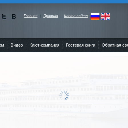
Главная
Правила
Карта сайта
Мы в
Мы в
Twitte
vKont
r"
akte
ом
Видео
Кают-компания
Гостевая книга
Обратная св