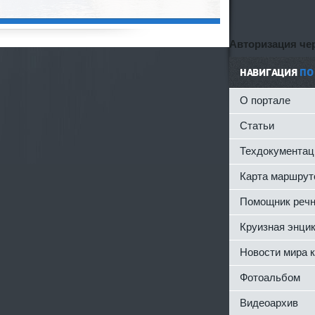
Авторизация чер
НАВИГАЦИЯ
ПО
О портале
Статьи
Техдокументац
Карта маршрут
Помощник речн
Круизная энци
Новости мира 
Фотоальбом
Видеоархив