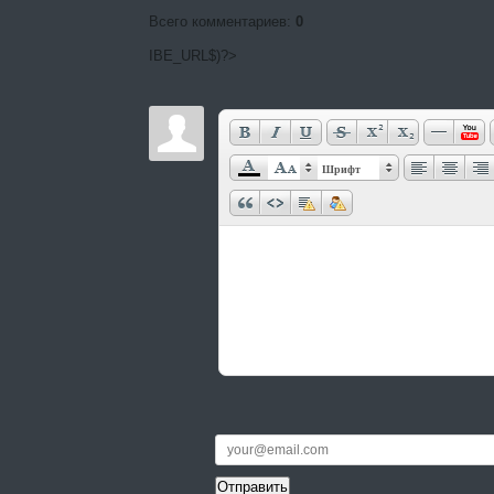
Всего комментариев
:
0
IBE_URL$)?>
Шрифт