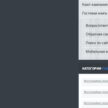
Кают-кампания
Гостевая книга
Вопрос/ответ
Обратная св
Поиск по сай
Мобильная в
КАТЕГОРИИ
РА
Фотографии прое
Фотографии прое
Фотографии прое