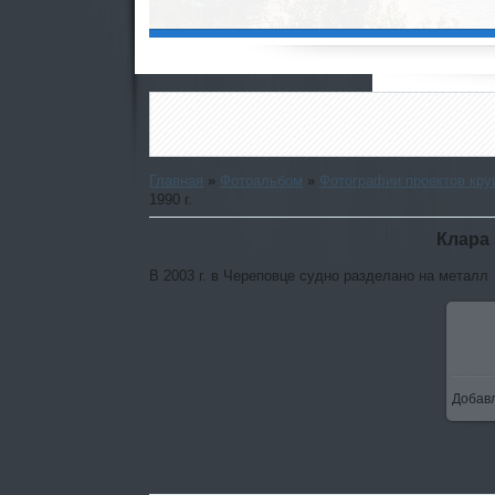
Главная
»
Фотоальбом
»
Фотографии проектов кру
1990 г.
Клара 
В 2003 г. в Череповце судно разделано на металл
Добав