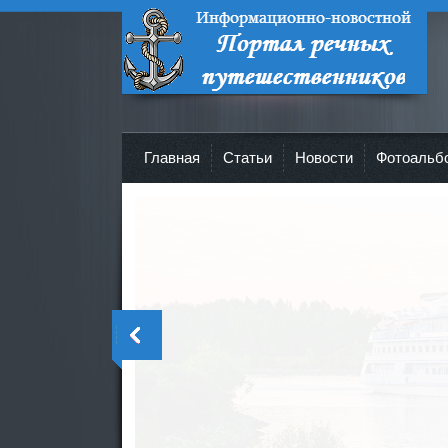
Портал речных путешественников -
Все о круизах и не только!
Главная
Cтатьи
Новости
Фотоальб
>