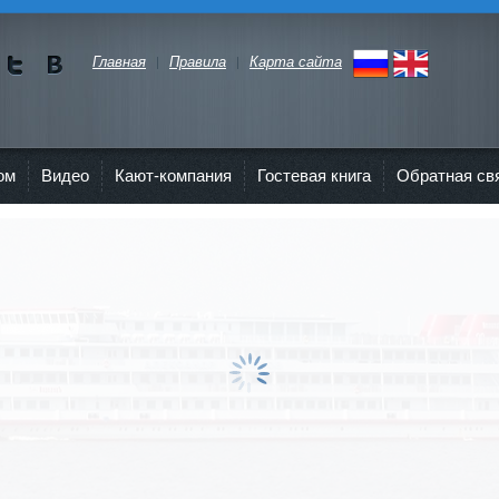
Главная
Правила
Карта сайта
Мы в
Мы в
Twitte
vKont
r"
akte
ом
Видео
Кают-компания
Гостевая книга
Обратная св