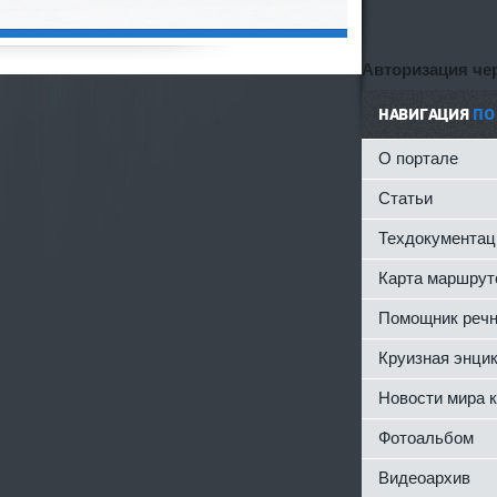
Авторизация чер
НАВИГАЦИЯ
ПО
О портале
Статьи
Техдокументац
Карта маршрут
Помощник речн
Круизная энци
Новости мира 
Фотоальбом
Видеоархив