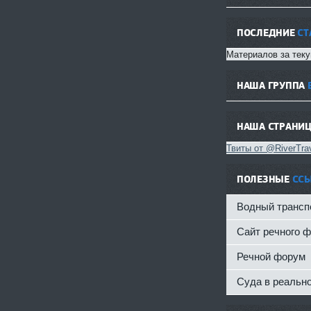
ПОСЛЕДНИЕ
СТ
Материалов за теку
НАША ГРУППА
НАША СТРАНИ
Твиты от @RiverTrav
ПОЛЕЗНЫЕ
СС
Водный трансп
Сайт речного 
Речной форум
Суда в реальн