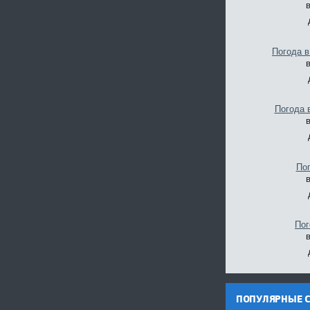
Погода 
Погода 
По
Пог
ПОПУЛЯРНЫЕ С