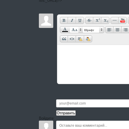
IBE_URL$)?>
Шрифт
Войдите: