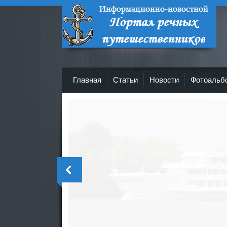
Портал речных путешественников -
Все о круизах и не только!
Главная
Cтатьи
Новости
Фотоальб
>