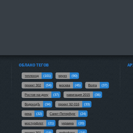
ОБЛАКО ТЕГОВ
АР
теплоход
(101)
круиз
(90)
проект 302
(54)
москва
(45)
Волга
(37)
Ростов-на-дону
(37)
навигация 2015
(36)
ВодоходЪ
(34)
проект 92-016
(33)
река
(32)
Санкт-Петербург
(24)
мостурфлот
(21)
украина
(20)
проект 301
(19)
инфофлот
(16)