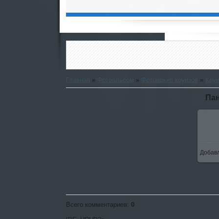
Главная
»
Фотоальбом
»
Фотоархив круизов
»
Круи
Па
Добав
Всего комментариев
:
0