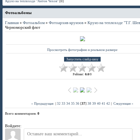
Круиз на теплоходе "Антон Чехов"
[0]
Фотоальбомы
Главная
»
Фотоальбом
»
Фотоархив круизов
»
Круиз на теплоходе "Т.Г. Ше
Черноморский флот
Просмотреть фотографию в реальном размере
Рейтинг
:
0.0
/
0
« Предыдущая
|
32
33
34
35
36
[
37
]
38
39
40
41
42
|
Следующая »
Всего комментариев
:
0
Войдите: