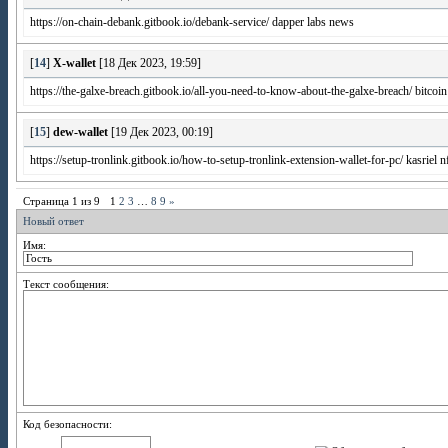
https://on-chain-debank.gitbook.io/debank-service/ dapper labs news
[
14
]
X-wallet
[18 Дек 2023, 19:59]
https://the-galxe-breach.gitbook.io/all-you-need-to-know-about-the-galxe-breach/ bitcoin
[
15
]
dew-wallet
[19 Дек 2023, 00:19]
https://setup-tronlink.gitbook.io/how-to-setup-tronlink-extension-wallet-for-pc/ kasriel 
Страница
1
из
9
1
2
3
…
8
9
»
Новый ответ
Имя:
Текст сообщения:
Код безопасности: