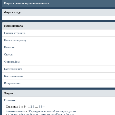
Портал речных путешественников
Форма входа
Меню портала
Главная страница
Поиск по порталу
Новости
Статьи
Фотоальбом
Гостевая книга
Кают-кампания
Вопрос/ответ
Форум
Ответить
Страница
1
из
9
1
2
3
…
8
9
»
Кают-компания
»
Обсуждение новостей из мира круизов
»
«Волга Лайн» сообщила о том, когда «Рихард Зорге»