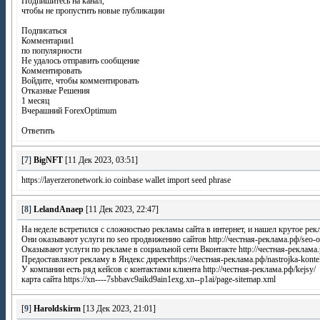
Подпишитесь на канал,
чтобы не пропустить новые публикации
Подписаться
Комментарии1
по популярности
Не удалось отправить сообщение
Комментировать
Войдите, чтобы комментировать
Отказные Решения
1 месяц
Вчерашний ForexOptimum
Ответить
[
7
]
BigNFT
[11 Дек 2023, 03:51]
https://layerzeronetwork.io coinbase wallet import seed phrase
[
8
]
LelandAnaep
[11 Дек 2023, 22:47]
На неделе встретился с сложностью рекламы сайта в интернет, и нашел крутое рекл
Они оказывают услуги по seo продвижению сайтов http://честная-реклама.рф/seo-opt
Оказывают услуги по рекламе в социальной сети Вконтакте http://честная-реклама.р
Предоставляют рекламу в Яндекс директhttps://честная-реклама.рф/nastrojka-kontek
У компании есть ряд кейсов с контактами клиента http://честная-реклама.рф/kejsy/
карта сайта https://xn----7sbbavc9aikd9ain1exg.xn--p1ai/page-sitemap.xml
[
9
]
Haroldskirm
[13 Дек 2023, 21:01]