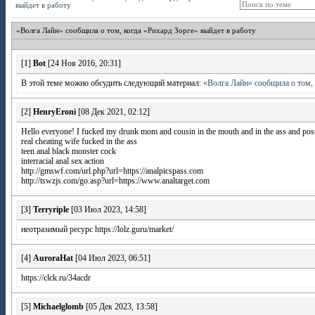
выйдет в работу
«Волга Лайн» сообщила о том, когда «Рихард Зорге» выйдет в работу
[
1
]
Bot
[24 Ноя 2016, 20:31]
В этой теме можно обсудить следующий материал:
«Волга Лайн» сообщила о том, 
[
2
]
HenryEroni
[08 Дек 2021, 02:12]
Hello everyone! I fucked my drunk mom and cousin in the mouth and in the ass and posted 
real cheating wife fucked in the ass
teen anal black monster cock
interracial anal sex action
http://gmswf.com/url.php?url=https://analpicspass.com
http://tswzjs.com/go.asp?url=https://www.analtarget.com
[
3
]
Terryriple
[03 Июл 2023, 14:58]
неотразимый ресурс https://lolz.guru/market/
[
4
]
AuroraHat
[04 Июл 2023, 06:51]
https://clck.ru/34acdr
[
5
]
Michaelglomb
[05 Дек 2023, 13:58]