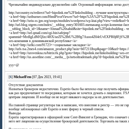
Чрезвычайно индивидуально дружелюбно сайт. Огромный информация легко досту
http://urcountry.ru/redirect/?url=hipolink.me%2Flinksbuilding - лучшие конструкторы
<a href=http://uriburner.com/HtmlPivotViewer/?url=https%3A%2F%2Fhipolink.me%2F
<a href=http://uriu-ss.jpn.org/xoops/modules/wordpress/wp-ktai.php?view=redir&url=h
http://url-blog.xtgem.com/index/__xtblog_entry/301603-memasang-script-komentar-fac
__xtblog_block_id=1&name=Ahmad%20sahid&site=hipolink.me%2Flinksbuilding - чт
<a href=http://url.qmail.com/cgi-bin/safejmp?
spammid=MrdIgLdM/QIzc/4HX/ueZI%2BtU%2B9g7Auoo4Z64rUvEXPR0j8FjS%2BtqDs%3
seo-компания в доминиканской республике</a>
<a href=http://urlki.com/91723+>социальные закладки</a>
http://urls.tsa.2mes4.com/amazon_product.php?asin=b07211lbsp&page=10&url=https://
<a href=http://urovenkna.ru/bitrix/rk.php?goto=https://hipolink.me/linksbuilding>seo-
<a href=http://us.assetline.com/__media__/js/netsoltrademark.php?d=hipolink.me%2F
yyy=@
[
6
]
MichaelFem
[07 Дек 2023, 19:41]
Отсутствие документов
Назваться брокером недостаточно. Esperio было бы неплохо еще получить официа
как раз предпочитают те посредники, которым не хочется думать о лицензиях. F
центрам лицензии. И вообще он не ведет никакого надзора за их деятельностью.
На главной странице регулятора так и написано, что внесение в реестр — это не 
вообще заблокировал сайт Esperio и внес фирму в черный список.
Выводы
Esperio зарегистрирован в офшорной зоне Сент-Винсент и Гренадин, что означает 
него нет лицензии на осуществление брокерской деятельности. Торговать на таких 