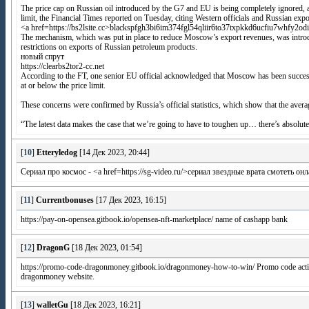
The price cap on Russian oil introduced by the G7 and EU is being completely ignored, 
limit, the Financial Times reported on Tuesday, citing Western officials and Russian expo
<a href=https://bs2lsite.cc>blackspfgh3bi6im374fgl54qliir6to37txpkkd6ucfiu7whfy2od
The mechanism, which was put in place to reduce Moscow’s export revenues, was intro
restrictions on exports of Russian petroleum products.
новый спрут
https://clearbs2tor2-cc.net
According to the FT, one senior EU official acknowledged that Moscow has been success
at or below the price limit.
These concerns were confirmed by Russia’s official statistics, which show that the averag
“The latest data makes the case that we’re going to have to toughen up… there’s absolutely 
[
10
]
Etteryledog
[14 Дек 2023, 20:44]
Сериал про космос - <a href=https://sg-video.ru/>сериал звездные врата смотеть он
[
11
]
Currentbonuses
[17 Дек 2023, 16:15]
https://pay-on-opensea.gitbook.io/opensea-nft-marketplace/ name of cashapp bank
[
12
]
DragonG
[18 Дек 2023, 01:54]
https://promo-code-dragonmoney.gitbook.io/dragonmoney-how-to-win/ Promo code activati
dragonmoney website.
[
13
]
walletGu
[18 Дек 2023, 16:21]