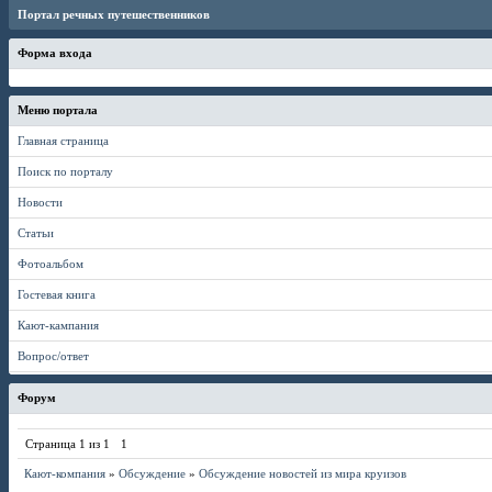
Портал речных путешественников
Форма входа
Меню портала
Главная страница
Поиск по порталу
Новости
Статьи
Фотоальбом
Гостевая книга
Кают-кампания
Вопрос/ответ
Форум
Страница
1
из
1
1
Кают-компания
»
Обсуждение
»
Обсуждение новостей из мира круизов