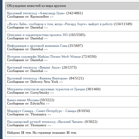
Обсуждение новостей из мира круизов
Круизный теплоход «Александр Грин»
(
342
/
4861
)
Сообщение от:
Raymondber
»»
«Волга Лайн» сообщила о том, когда «Рихард Зорге» выйдет в работу
(
134
/
11349
)
Сообщение от:
Dantehal
»»
Описание и характеристика проекта 305
(
165
/
5585
)
Сообщение от:
Dantehal
»»
Информация о круизной компании Гама
(
35
/
5697
)
Сообщение от:
Dantehal
»»
История судоверфи Mathias-Thesen-Werft Wismar
(
72
/
4350
)
Сообщение от:
Dantehal
»»
Круизный теплоход «Викинг Акун»
(
26
/
1373
)
Сообщение от:
Dantehal
»»
Круизный теплоход «Княжна Виктория»
(
84
/
5121
)
Сообщение от:
Delivery New York
»»
Мигранты отпугнули круизных туристов от Греции
(
38
/
1460
)
Сообщение от:
CoreySmoky
»»
Канал имени Москвы
(
59
/
3222
)
Сообщение от:
EdwinNix
»»
Маршрут Самара - Санкт-Петербург - Самара
(
8
/
1034
)
Сообщение от:
Thomastox
»»
Пассажирский речной теплоход «Василий Чапаев»
(
9
/
3022
)
Сообщение от:
Thomastox
»»
Найдено
11
тем. На странице показано
11
тем.