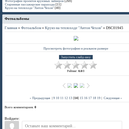
Фотографии проектов круизных лайнеров
[269]
Старинные пассажирские параходы
[11]
Круиз на теплоходе "Антон Чехов"
[40]
Фотоальбомы
Главная
»
Фотоальбом
»
Круиз на теплоходе "Антон Чехов"
» DSC01945
Просмотреть фотографию в реальном размере
Рейтинг
:
0.0
/
0
« Предыдущая
|
9
10
11
12
13
[
14
]
15
16
17
18
19
|
Следующая »
Всего комментариев
:
0
Войдите: