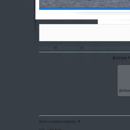
Главная
»
Фотоальбом
»
Круиз на теплоходе "Анто
Антон 
Добав
Всего комментариев
:
0