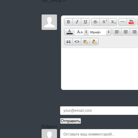
IBE_URL$)?>
Шрифт
Войдите: