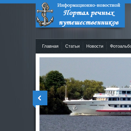
Портал речных путешественников -
Все о круизах и не только!
Главная
Cтатьи
Новости
Фотоальб
>