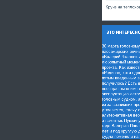
Круиз на теплохо
ЭТО ИНТЕРЕСНО
30 марта головному
пассажирских речны
«Валерий Чкалов» и
любопытный момент 
проекта. Как извес
«Родина», хотя од
пятым введенным в 
получилось? Есть в
носящая ныне имя 
эксплуатацию летом
головным судном, а
из-за возникших пр
уточняется, сдачу 
альтернативная вер
а памятник Пушкину
года Валерию Павл
лет и под круглую 
судна поменяли на 