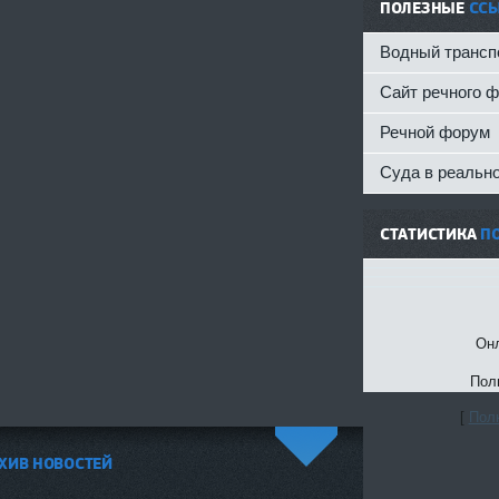
ПОЛЕЗНЫЕ
СС
Водный трансп
Сайт речного 
Речной форум
Суда в реальн
СТАТИСТИКА
П
Онл
Пол
[
Полн
ХИВ НОВОСТЕЙ
^