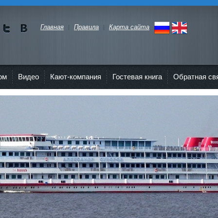
Главная
Правила
Карта сайта
Мы в
Мы в
Twitte
vKont
r"
akte
ом
Видео
Кают-компания
Гостевая книга
Обратная св