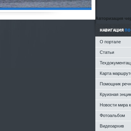
Авторизация чер
НАВИГАЦИЯ
ПО
О портале
Статьи
Техдокументац
Карта маршрут
Помощник речн
Круизная энци
Новости мира 
Фотоальбом
Видеоархив