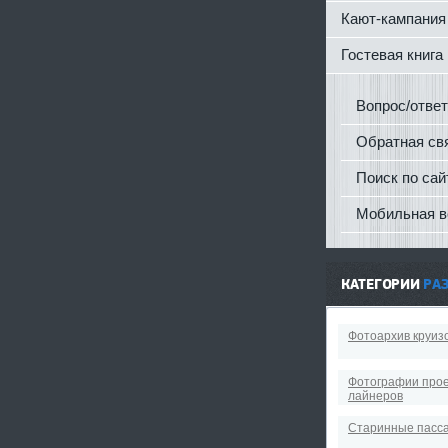
Кают-кампания
Гостевая книга
Вопрос/ответ
Обратная св
Поиск по сай
Мобильная в
КАТЕГОРИИ
РА
Фотоархив круиз
Фотографии прое
лайнеров
Старинные пасс