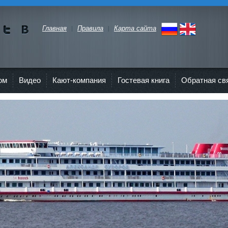
Главная
Правила
Карта сайта
Мы в
Мы в
Twitte
vKont
r"
akte
ом
Видео
Кают-компания
Гостевая книга
Обратная св