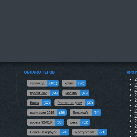
ОБЛАКО ТЕГОВ
АРХ
2
теплоход
(101)
круиз
(90)
2
2
проект 302
(54)
москва
(45)
2
2
Волга
(37)
Ростов-на-дону
(37)
2
2
навигация 2015
(36)
ВодоходЪ
(34)
2
2
проект 92-016
(33)
река
(32)
2
2
Санкт-Петербург
(24)
мостурфлот
(21)
2