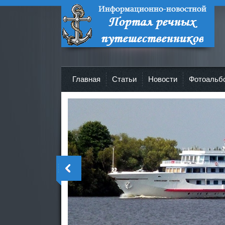
Портал речных путешественников -
Все о круизах и не только!
Главная
Cтатьи
Новости
Фотоальб
>