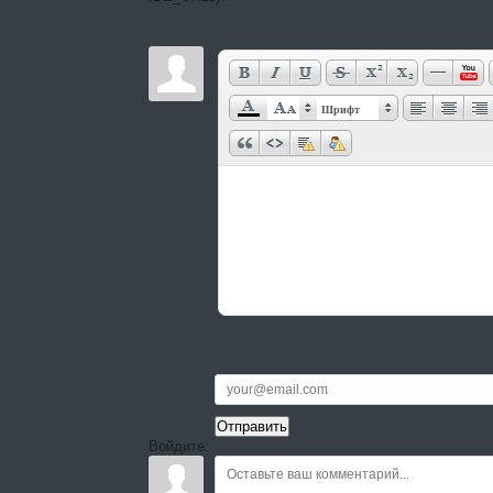
Шрифт
Войдите: