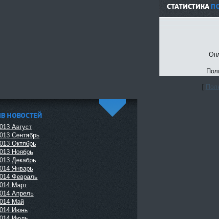
СТАТИСТИКА
П
Онл
Пол
[
Полн
ИВ НОВОСТЕЙ
^
013 Август
013 Сентябрь
013 Октябрь
013 Ноябрь
013 Декабрь
014 Январь
014 Февраль
014 Март
014 Апрель
014 Май
014 Июнь
014 Июль