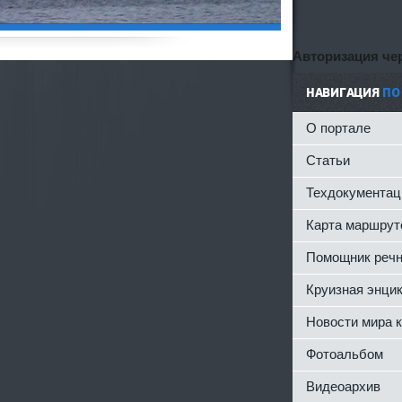
Авторизация чер
НАВИГАЦИЯ
ПО
О портале
Статьи
Техдокументац
Карта маршрут
Помощник речн
Круизная энци
Новости мира 
Фотоальбом
Видеоархив