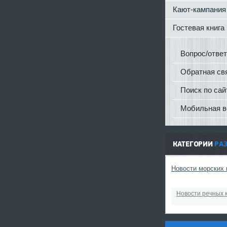
Кают-кампания
Гостевая книга
Вопрос/ответ
Обратная св
Поиск по сай
Мобильная в
КАТЕГОРИИ
РА
Новости морских 
Новости речных 