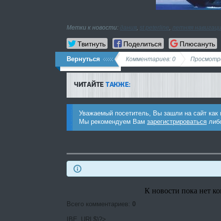
Метки к новости:
дания
,
st peterline
,
летняя навигац
Твитнуть
Поделиться
Плюсануть
Вернуться
Комментариев: 0
Просмотро
ЧИТАЙТЕ
ТАКЖЕ:
Уважаемый посетитель, Вы зашли на сайт как
Мы рекомендуем Вам
зарегистрироваться
либо
К новости пока нет к
Всего комментариев
:
0
IBE_URL$)?>