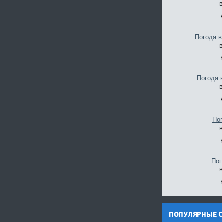
Погода 
Погода 
По
Пог
ПОПУЛЯРНЫЕ С