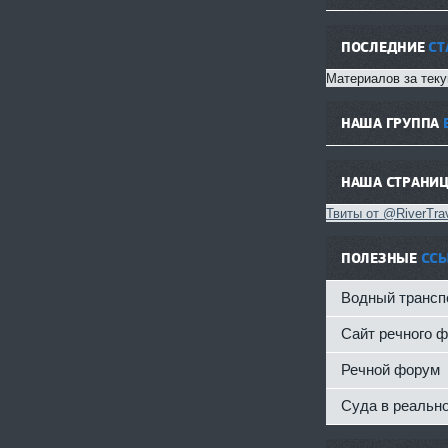
ПОСЛЕДНИЕ
СТ
Материалов за теку
НАША ГРУППА
НАША СТРАНИ
Твиты от @RiverTrav
ПОЛЕЗНЫЕ
СС
Водный трансп
Сайт речного 
Речной форум
Суда в реальн