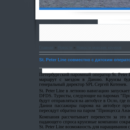
Главная
»
Новости
»
Новости морских круизов
St. Peter Line совместно с датским опер
Петербургский паромный оператор St. Peter
маршрут с заездом в Данию. Круизы буд
генеральный директор SPL Сергей Котенев.
St. Peter Line в летнюю навигацию запуска
DFDS. Туристы, следующие на паромах "Прин
будут отправляться на автобусе в Осло, гд
Дании пассажиры парома на автобусе про
пересядут обратно на паром "Принцесса Анас
Компания рассчитывает перевести за это 
падающего спроса круизные компании сократ
St. Peter Line возможность для наращивания 