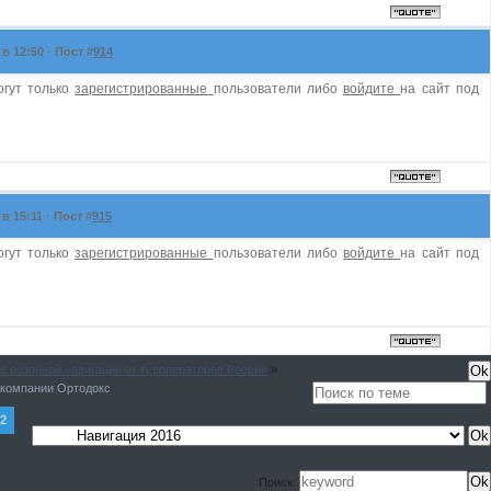
в 12:50 · Пост #
914
огут только
зарегистрированные
пользователи либо
войдите
на сайт под
в 15:11 · Пост #
915
огут только
зарегистрированные
пользователи либо
войдите
на сайт под
е сезонной навигации от туроператоров России
»
 компании Ортодокс
2
Поиск: