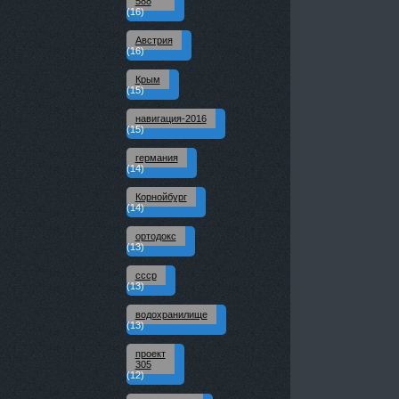
588
(16)
Австрия
(16)
Крым
(15)
навигация-2016
(15)
германия
(14)
Корнойбург
(14)
ортодокс
(13)
ссср
(13)
водохранилище
(13)
проект
305
(12)