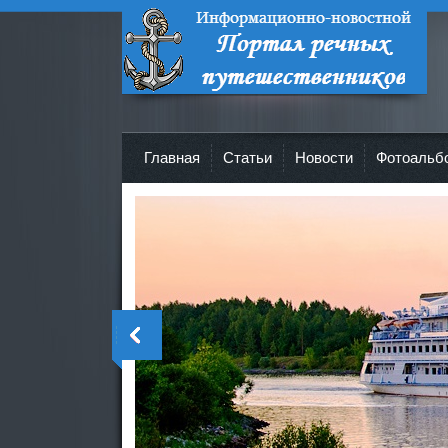
Портал речных путешественников -
Все о круизах и не только!
Главная
Cтатьи
Новости
Фотоальб
>