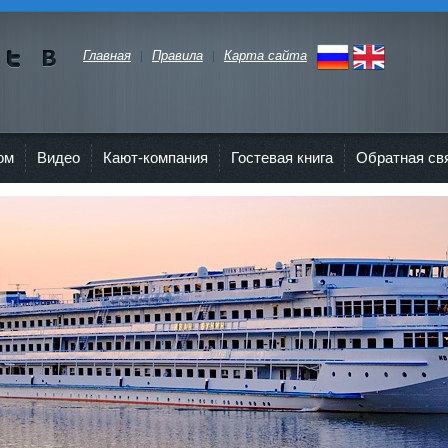
Главная
Правила
Карта сайта
Мы в
Мы в
Twitte
vKont
r"
akte
ом
Видео
Кают-компания
Гостевая книга
Обратная св