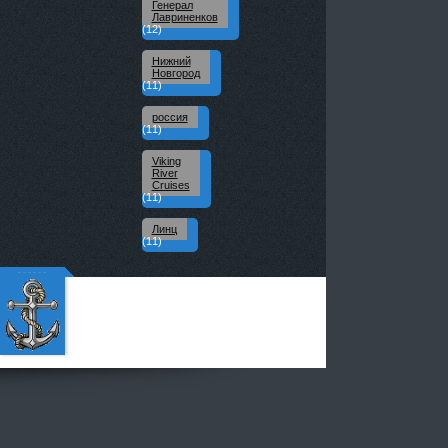
Генерал
Лавриненков
(12)
Нижний
Новгород
(11)
россия
(11)
Viking
River
Cruises
(11)
Линц
(11)
Портал
речных
путешес
твенник
ов - Все