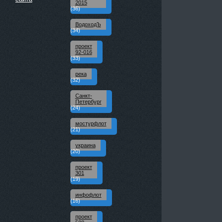
2015
(36)
ВодоходЪ
(34)
проект
92-016
(33)
река
(32)
Санкт-
Петербург
(24)
мостурфлот
(21)
украина
(20)
проект
301
(19)
инфофлот
(16)
проект