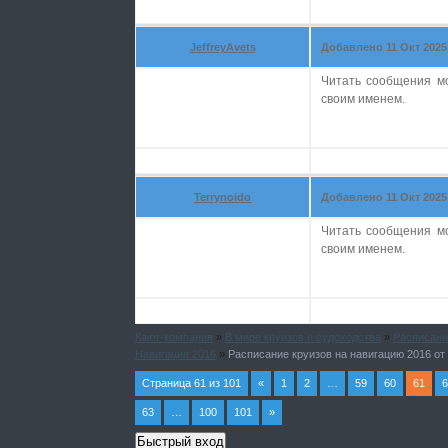
JeffreyAvets
Добавлено 11 Окт 2025 
Читать сообщения м
своим именем.
Terrynoido
Добавлено 11 Окт 2025 
Читать сообщения м
своим именем.
Кают-компания
»
В мире круизов и судоходства
»
Расписани
Навигация 2016
»
Расписание круизов на навигацию 2016 от
Страница
61
из
101
«
1
2
…
59
60
61
6
63
…
100
101
»