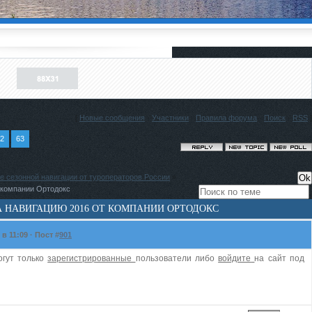
[
Новые сообщения
·
Участники
·
Правила форума
·
Поиск
·
RSS
]
2
63
е сезонной навигации от туроператоров России
»
 компании Ортодокс
А НАВИГАЦИЮ 2016 ОТ КОМПАНИИ ОРТОДОКС
в 11:09 · Пост #
901
огут только
зарегистрированные
пользователи либо
войдите
на сайт под