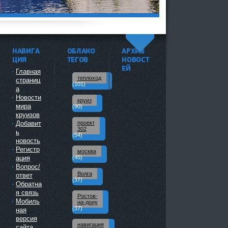
НАВИГА
ОБЛАКО
АРХИВ
^
ЦИЯ
ТЕГОВ
НОВОСТ
ЕЙ
Главная
теплоход
страниц
(101)
а
Новости
круиз
мира
(90)
круизов
Добавит
проект
302
ь
(54)
новость
Регистр
москва
ация
(45)
Вопрос/
Волга
ответ
(37)
Обратна
я связь
Ростов-
Мобиль
на-дону
(37)
ная
версия
навигация
сайта