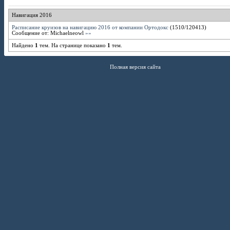
Навигация 2016
Расписание круизов на навигацию 2016 от компании Ортодокс
(
1510
/
120413
)
Сообщение от:
Michaelneowl
»»
Найдено
1
тем. На странице показано
1
тем.
Полная версия сайта