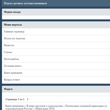
Портал речных путешественников
Форма входа
Меню портала
Главная страница
Поиск по порталу
Новости
Статьи
Фотоальбом
Гостевая книга
Кают-кампания
Вопрос/ответ
Форум
Страница
1
из
1
1
Кают-компания
»
В мире круизов и судоходства
»
Расписание сезонной навигации от
туроператоров России
»
Навигация 2016