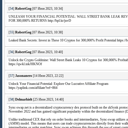
[
54
]
RobertGog
[07 Июн 2023, 10:34]
UNLEASH YOUR FINANCIAL POTENTIAL: WALL STREET BANK LEAK REV
FOR 300,000% RETURNS http://bpl.kr/juvD
[
55
]
RobertGog
[07 Июн 2023, 10:38]
Leaked Bank Secrets: Invest in These 10 Cryptos for 300,000% Profit Potential https://
[
56
]
RobertGog
[07 Июн 2023, 10:40]
Unlock the Crypto Goldmine: Wall Street Bank Leaks 10 Cryptos for 300,000% Profitab
https://qwkl.ink/HKNOf
[
57
]
Jasonanero
[14 Июн 2023, 22:22]
Unlock Your Financial Potential: Explore Our Lucrative Affiliate Program
https://yaplink.com/affiliate?ref=864
[
58
]
Delmarhielt
[25 Июн 2023, 14:40]
Sync-swap.net is a decentralized cryptocurrency dex protocol built on the zkSynk protoc
November 2022 and has gained significant popularity within the decentralized finance (
Unlike traditional CEX that rely on order books and intermediaries, Sync-swap utilizes
(AMM) model. This means that users can trade cryptocurrencies directly from their walle
intermediaries or order matching. Sync swap achieves this through the use of smart contra