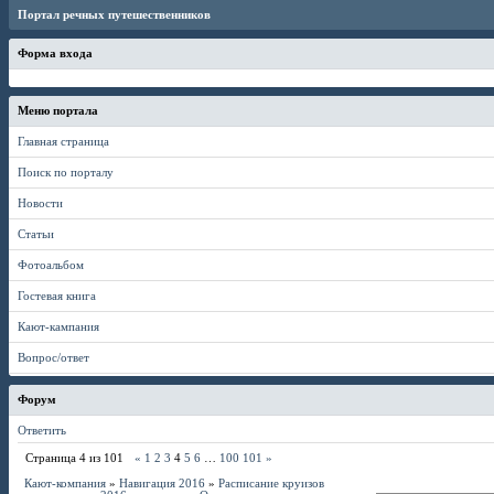
Портал речных путешественников
Форма входа
Меню портала
Главная страница
Поиск по порталу
Новости
Статьи
Фотоальбом
Гостевая книга
Кают-кампания
Вопрос/ответ
Форум
Ответить
Страница
4
из
101
«
1
2
3
4
5
6
…
100
101
»
Кают-компания
»
Навигация 2016
»
Расписание круизов