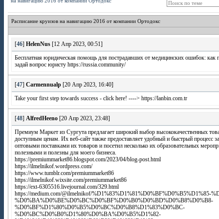
на навигацию 2016 от компании Ортодокс
Расписание круизов на навигацию 2016 от компании Ортодокс
[
46
]
HelenNus
[12 Апр 2023, 00:51]
Бесплатная юридическая помощь для пострадавших от медицинских ошибок: как 
задай вопрос юристу https://russia.community/
[
47
]
Carmennualp
[20 Апр 2023, 16:40]
Take your first step towards success - click here! ----> https://lanbin.com.tr
[
48
]
AlfredHeeno
[20 Апр 2023, 23:48]
Премиум Маркет из Сургута предлагает широкий выбор высококачественных това
доступным ценам. Их веб-сайт также предоставляет удобный и быстрый процесс за
оптовыми поставками их товаров и посетил несколько их образовательных меропр
полезными и полезны для моего бизнеса.
https://premiummarket86.blogspot.com/2023/04/blog-post.html
https://ilmelnikof.wordpress.com/
https://www.tumblr.com/premiummarket86
https://ilmelnikof.wixsite.com/premiummarket86
https://ext-6305516.livejournal.com/329.html
https://medium.com/@ilmelnikof/%D1%83%D1%81%D0%BF%D0%B5%D1%85-%
%D0%BA%D0%BE%D0%BC%D0%BF%D0%B0%D0%BD%D0%B8%D0%B8-
%D0%BF%D1%80%D0%B5%D0%BC%D0%B8%D1%83%D0%BC-
%D0%BC%D0%B0%D1%80%D0%BA%D0%B5%D1%82-