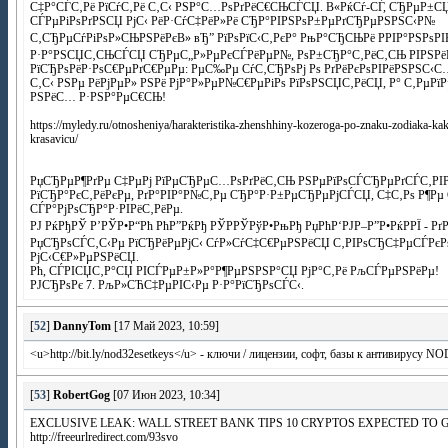
С‡Р°СЃС‚Рё РїСѓС‚Рё С‚С‹ РЅР°С…РѕРґРёС€СЊСЃСЏ. В«РќСѓ-СЃ, СЂРµР±СЏ
СЃРµРіРѕРґРЅСЏ РјС‹ РёР·СѓС‡РёР»Рё СЂР°РІРЅРѕР±РµРґСЂРµРЅРЅС‹Р№
С‚СЂРµСѓРіРѕР»СЊРЅРёРєВ» вЂ” РїРѕРїС‹С‚РєР° РњР°СЂСЊРё РРІР°РЅРѕРІ
Р·Р°РЅСЏС‚СЊСЃСЏ СЂРµС„Р»РµРєСЃРёРµР№, РѕР±СЂР°С‚РёС‚СЊ РІРЅРёР
РїСЂРѕРёР·РѕС€РµРґС€РµРµ: РµС‰Рµ СѓС‚СЂРѕРј Рѕ РґРёРєРѕРІРёРЅРЅС‹
С‚С‹ РЅРµ РёРјРµР» РЅРё РјР°Р»РµР№С€РµРіРѕ РїРѕРЅСЏС‚РёСЏ, Р° С‚РµР
РЅРёС… Р·РЅР°РµС€СЊ!
https://myledy.ru/otnosheniya/harakteristika-zhenshhiny-kozeroga-po-znaku-zodiaka-ka
krasavicu/
РџСЂРµР¶РґРµ С‡РµРј РїРµСЂРµС…РѕРґРёС‚СЊ РЅРµРїРѕСЃСЂРµРґСЃС‚РІР
РїСЂР°РєС‚РёРєРµ, РґР°РІР°Р№С‚Рµ СЂР°Р·Р±РµСЂРµРјСЃСЏ, С‡С‚Рѕ Р¶Рµ 
СЃР°РјРѕСЂР°Р·РІРёС‚РёРµ.
РЈ РќРђРЎ Р’РЎР•Р“Рћ РћР”РќРђ РЎРРЎРўР•РњРђ РџРћР‘РЈР–Р”Р•РќРРЇ - Рґ
РџСЂРѕСЃС‚С‹Рµ РїСЂРёРµРјС‹ СѓР»СѓС‡С€РµРЅРёСЏ С‚РІРѕСЂС‡РµСЃРєР
РјС‹С€Р»РµРЅРёСЏ.
Рћ, СЃРІСЏС‚Р°СЏ РІСЃРµР±Р»Р°Р¶РµРЅРЅР°СЏ РјР°С‚Рё РљСЃРµРЅРёРµ!
РЈСЂРѕРє 7. РљР»СЋС‡РµРІС‹Рµ Р·Р°РїСЂРѕСЃС‹.
[
52
]
DannyTom
[17 Май 2023, 10:59]
<u>http://bit.ly/nod32esetkeys</u> - ключи / лицензии, софт, базы к антивирусу 
[
53
]
RobertGog
[07 Июн 2023, 10:34]
EXCLUSIVE LEAK: WALL STREET BANK TIPS 10 CRYPTOS EXPECTED TO 
http://freeurlredirect.com/93svo