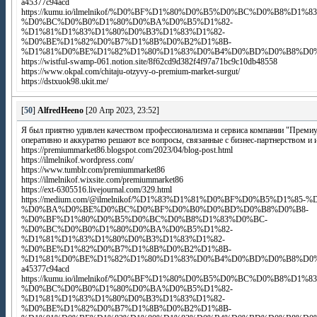
a45377c94acd
https://kumu.io/ilmelnikof/%D0%BF%D1%80%D0%B5%D0%BC%D0%B8%D1%
%D0%BC%D0%B0%D1%80%D0%BA%D0%B5%D1%82-
%D1%81%D1%83%D1%80%D0%B3%D1%83%D1%82-
%D0%BE%D1%82%D0%B7%D1%8B%D0%B2%D1%8B-
%D1%81%D0%BE%D1%82%D1%80%D1%83%D0%B4%D0%BD%D0%B8%D0
https://wistful-swamp-061.notion.site/8f62cd9d382f4f97a71bc9c10db48558
https://www.okpal.com/chitaju-otzyvy-o-premium-market-surgut/
https://dstxuok98.ukit.me/
[
50
]
AlfredHeeno
[20 Апр 2023, 23:52]
Я был приятно удивлен качеством профессионализма и сервиса компании "Преми
оперативно и аккуратно решают все вопросы, связанные с бизнес-партнерством и 
https://premiummarket86.blogspot.com/2023/04/blog-post.html
https://ilmelnikof.wordpress.com/
https://www.tumblr.com/premiummarket86
https://ilmelnikof.wixsite.com/premiummarket86
https://ext-6305516.livejournal.com/329.html
https://medium.com/@ilmelnikof/%D1%83%D1%81%D0%BF%D0%B5%D1%85-%
%D0%BA%D0%BE%D0%BC%D0%BF%D0%B0%D0%BD%D0%B8%D0%B8-
%D0%BF%D1%80%D0%B5%D0%BC%D0%B8%D1%83%D0%BC-
%D0%BC%D0%B0%D1%80%D0%BA%D0%B5%D1%82-
%D1%81%D1%83%D1%80%D0%B3%D1%83%D1%82-
%D0%BE%D1%82%D0%B7%D1%8B%D0%B2%D1%8B-
%D1%81%D0%BE%D1%82%D1%80%D1%83%D0%B4%D0%BD%D0%B8%D0
a45377c94acd
https://kumu.io/ilmelnikof/%D0%BF%D1%80%D0%B5%D0%BC%D0%B8%D1%
%D0%BC%D0%B0%D1%80%D0%BA%D0%B5%D1%82-
%D1%81%D1%83%D1%80%D0%B3%D1%83%D1%82-
%D0%BE%D1%82%D0%B7%D1%8B%D0%B2%D1%8B-