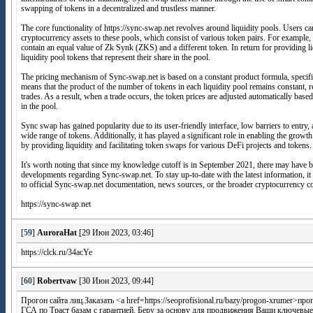
swapping of tokens in a decentralized and trustless manner.
The core functionality of https://sync-swap.net revolves around liquidity pools. Users can
cryptocurrency assets to these pools, which consist of various token pairs. For example,
contain an equal value of Zk Synk (ZKS) and a different token. In return for providing li
liquidity pool tokens that represent their share in the pool.
The pricing mechanism of Sync-swap.net is based on a constant product formula, specific
means that the product of the number of tokens in each liquidity pool remains constant, re
trades. As a result, when a trade occurs, the token prices are adjusted automatically based
in the pool.
Sync swap has gained popularity due to its user-friendly interface, low barriers to entry, 
wide range of tokens. Additionally, it has played a significant role in enabling the growth
by providing liquidity and facilitating token swaps for various DeFi projects and tokens.
It's worth noting that since my knowledge cutoff is in September 2021, there may have 
developments regarding Sync-swap.net. To stay up-to-date with the latest information, it
to official Sync-swap.net documentation, news sources, or the broader cryptocurrency 
https://sync-swap.net
[
59
]
AuroraHat
[29 Июн 2023, 03:46]
https://clck.ru/34acYe
[
60
]
Robertvaw
[30 Июн 2023, 09:44]
Прогон сайта лиц.Заказать <a href=https://seoprofisional.ru/bazy/progon-xrumer>п
ГСА по Траст базам с гарантией. Беру за основу для продвижения Ваши ключевые 