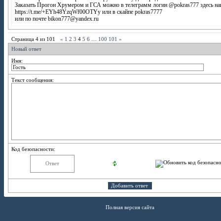
Заказать Прогон Хрумером и ГСА можно в телеграмм логин @pokras777 здесь на
https://t.me/+EYh48YzqWf00OTYy или в скайпе pokras7777
или по почте bikon777@yandex.ru
Страница
4
из
101
«
1
2
3
4
5
6
…
100
101
»
Новый ответ
Имя:
Текст сообщения:
Код безопасности:
Полная версия сайта