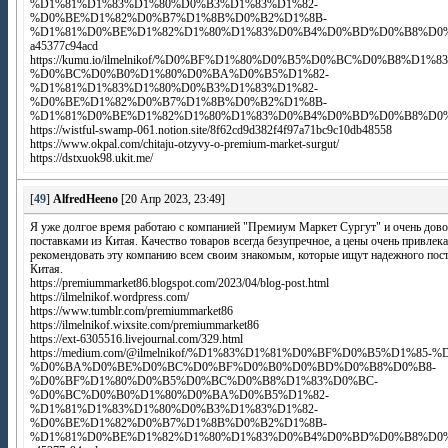
%D1%81%D1%83%D1%80%D0%B3%D1%83%D1%82-
%D0%BE%D1%82%D0%B7%D1%8B%D0%B2%D1%8B-
%D1%81%D0%BE%D1%82%D1%80%D1%83%D0%B4%D0%BD%D0%B8%D0
a45377c94acd
https://kumu.io/ilmelnikof/%D0%BF%D1%80%D0%B5%D0%BC%D0%B8%D1%
%D0%BC%D0%B0%D1%80%D0%BA%D0%B5%D1%82-
%D1%81%D1%83%D1%80%D0%B3%D1%83%D1%82-
%D0%BE%D1%82%D0%B7%D1%8B%D0%B2%D1%8B-
%D1%81%D0%BE%D1%82%D1%80%D1%83%D0%B4%D0%BD%D0%B8%D0
https://wistful-swamp-061.notion.site/8f62cd9d382f4f97a71bc9c10db48558
https://www.okpal.com/chitaju-otzyvy-o-premium-market-surgut/
https://dstxuok98.ukit.me/
[
49
]
AlfredHeeno
[20 Апр 2023, 23:49]
Я уже долгое время работаю с компанией "Премиум Маркет Сургут" и очень дов
поставками из Китая. Качество товаров всегда безупречное, а цены очень привлек
рекомендовать эту компанию всем своим знакомым, которые ищут надежного пос
Китая.
https://premiummarket86.blogspot.com/2023/04/blog-post.html
https://ilmelnikof.wordpress.com/
https://www.tumblr.com/premiummarket86
https://ilmelnikof.wixsite.com/premiummarket86
https://ext-6305516.livejournal.com/329.html
https://medium.com/@ilmelnikof/%D1%83%D1%81%D0%BF%D0%B5%D1%85-%
%D0%BA%D0%BE%D0%BC%D0%BF%D0%B0%D0%BD%D0%B8%D0%B8-
%D0%BF%D1%80%D0%B5%D0%BC%D0%B8%D1%83%D0%BC-
%D0%BC%D0%B0%D1%80%D0%BA%D0%B5%D1%82-
%D1%81%D1%83%D1%80%D0%B3%D1%83%D1%82-
%D0%BE%D1%82%D0%B7%D1%8B%D0%B2%D1%8B-
%D1%81%D0%BE%D1%82%D1%80%D1%83%D0%B4%D0%BD%D0%B8%D0