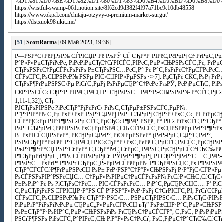
%D1%81%D0%BE%D1%82%D1%80%D1%83%D0%B4%D0%BD%D0%B8%D0
https://wistful-swamp-061.notion.site/8f62cd9d382f4f97a71bc9c10db48558
https://www.okpal.com/chitaju-otzyvy-o-premium-market-surgut/
https://dstxuok98.ukit.me/
[
51
]
ScottRarma
[09 Май 2023, 19:36]
Р—РЅР°С‡РёРјРѕР№ СЃРІСЏР·Рё РљРЎ СЃ СЂР°Р·РІРёС‚РёРµРј Сѓ РґРµС‚Р
Р°Р»Р»РµСЂРіРёРё, РіРёРїРµСЂС‡СѓРІСЃС‚РІРёС‚РµР»СЊРЅРѕСЃС‚Рё, РґРµ
СЂРѕРЅРёС‡РµСЃРєРѕРіРѕ Р±СЂРѕРЅС…РёС‚Р° Рё Р°С‚РѕРїРёС‡РµСЃРєРёС
СЃРѕСЃС‚РѕСЏРЅРёР№ РЅРµ РІС‹СЏРІР»РµРЅРѕ <>7]. РџСЂРё СЌС‚РѕРј РґРµ
СЂРѕР¶РґРµРЅРЅС‹Рµ РїСѓС‚РµРј РѕРїРµСЂР°С†РёРё РљРЎ, РёРјРµСЋС‚ РїР
С€Р°РЅСЃС‹ СЂР°Р·РІРёС‚РёСЏ Р±СЂРѕРЅС…РёР°Р»СЊРЅРѕР№ Р°СЃС‚РјС‹ (Р
1,11-1,32]); СЂ.
РЈСЂРѕРІРЅРё РїРёСЂР°РјРёРґС‹ РїРѕС‚СЂРµР±РЅРѕСЃС‚РµР№:
Р”Р°РІР°Р№С‚Рµ РѕР±РѕР·РЅР°С‡РёРј РѕР±СЉРµРј СЂР°Р±РѕС‚С‹. РЇ РїРµ
СЃР°РјС‹Рµ РІР°Р¶РЅС‹Рµ СЃС„РµСЂС‹ Р¶РёР·РЅРё, Р° РІС‹ РїРѕСЃС‚Р°С
РѕР±СЉРµРєС‚РёРІРЅРѕ РѕС†РµРЅРёС‚СЊ СЃРѕСЃС‚РѕСЏРЅРёРµ РєР°Р¶РґРѕ
В· РѕРІСЃСЏРЅРєР°, РіСЂРµС‡РєР°, РїС€РµРЅРєР° (РєР»РµС‚С‡Р°С‚РєР°,
РЅРѕСЂРјР°Р»РёР·Р°С†РёСЏ РІС‹СЂР°Р±РѕС‚РєРё С‚РµСЃС‚РѕСЃС‚РµСЂРѕР
РљР°Р¶РґР°СЏ РЅР°СѓРєР° С‚СЂР°РєС‚СѓРµС‚ РёРЅС‚РµСЂРµСЃСѓСЋС‰Р
РїСЂРµРґРјРµС‚ РїРѕ-СЃРІРѕРµРјСѓ. РЎРєР°Р¶РµРј, РІ СЂР°РјРєР°С… С„РёР
РїРѕРґС…РѕРґР° РїРѕРґ СЂРµС„Р»РµРєСЃРёРµР№ РїСЂРёРЅСЏС‚Рѕ РїРѕРЅР
СЂР°СЃСЃСѓР¶РґРµРЅРёСЏ РѕР± РёР·РЅР°С‡Р°Р»СЊРЅРѕРј Р·Р°РјС‹СЃР»Рµ
РѕСЃРЅРѕРІР°РЅРёСЏС… С‡РµР»РѕРІРµС‡РµСЃРєРѕР№ РєСѓР»СЊС‚СѓСЂС‹,
Р±РѕРіР° Рё Рѕ РїСЂРѕС‡РёС… РІС‹СЃРѕРєРёС… РјР°С‚РµСЂРёСЏС…. Р’ Рї
С‚РµСЂРјРёРЅ СЃРІСЏР·Р°РЅ СЃ Р°РЅР°Р»РёР·РѕРј С‡СѓРІСЃС‚РІ, РґСѓС€Р
СЃРѕСЃС‚РѕСЏРЅРёР№ Рё СЂР°Р·РЅС‹С… РЅРµСЂРІРЅС‹С… РїРѕСЂС‹РІРѕРІ
РїРµРґР°РіРѕРіРёРєРµ СЂРµС„Р»РµРєСЃРёСЏ вЂ” РѕР±СЏР·Р°С‚РµР»СЊРЅ
РѕР±СЂР°Р·РѕРІР°С‚РµР»СЊРЅРѕРіРѕ РїСЂРѕС†РµСЃСЃР°, С‚РѕС‚ РјРѕРјРµРЅ
РЅСѓР¶РЅРѕ РїРѕСЃС‚Р°РІРёС‚СЊ РіР°Р»РѕС‡РєСѓ, РѕС‚РјРµС‡Р°СЋС‰СѓСЋ,