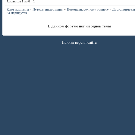
Страница
1
из
0
1
Кают-компания
»
Путевая информация
»
Помощник речному туристу
»
Достопримечат
на маршрутах
В данном форуме нет ни одной темы
Полная версия сайта