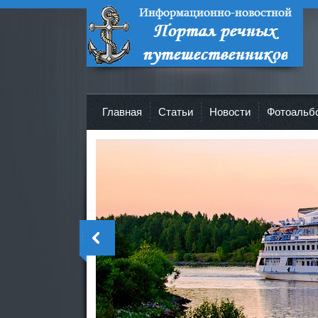
Портал речных путешественников -
Все о круизах и не только!
Главная
Cтатьи
Новости
Фотоальб
>