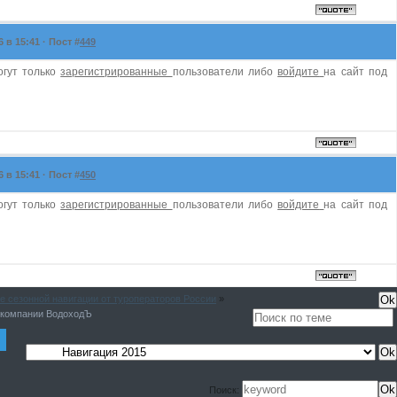
в 15:41 · Пост #
449
огут только
зарегистрированные
пользователи либо
войдите
на сайт под
в 15:41 · Пост #
450
огут только
зарегистрированные
пользователи либо
войдите
на сайт под
е сезонной навигации от туроператоров России
»
т компании ВодоходЪ
Поиск: