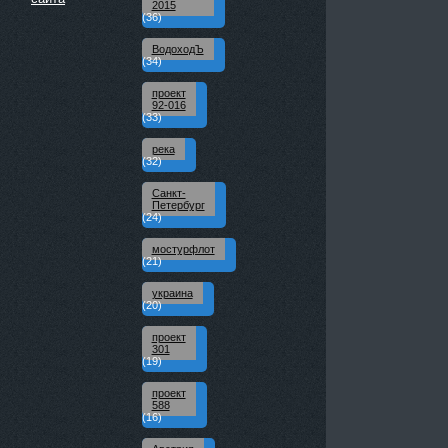
2015
(36)
ВодоходЪ
(34)
проект
92-016
(33)
река
(32)
Санкт-
Петербург
(24)
мостурфлот
(21)
украина
(20)
проект
301
(19)
проект
588
(16)