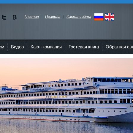
Главная
Правила
Карта сайта
Мы в
Мы в
Twitte
vKont
r"
akte
ом
Видео
Кают-компания
Гостевая книга
Обратная св