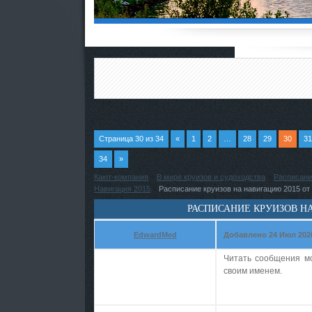
Страница
30
из
34
«
1
2
…
28
29
30
31
34
»
Кают-компания
»
В мире круизов и судоходства
»
Расписани
Навигация 2015
»
Расписание круизов на навигацию 2015 о
РАСПИСАНИЕ КРУИЗОВ Н
EdwardMed
Добавлено 24 Июл 2026 
Читать сообщения м
своим именем.