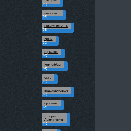
Австрия
(16)
инфофлот
(16)
навигация-2016
(15)
Крым
(15)
германия
(14)
Корнойбург
(14)
ссср
(13)
водохранилище
(13)
ортодокс
(13)
Генерал
Лавриненков
(12)