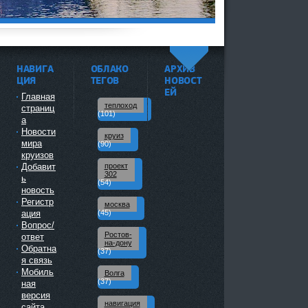
НАВИГА
ОБЛАКО
АРХИВ
^
ЦИЯ
ТЕГОВ
НОВОСТ
ЕЙ
Главная
теплоход
страниц
(101)
а
Новости
круиз
мира
(90)
круизов
Добавит
проект
302
ь
(54)
новость
Регистр
москва
ация
(45)
Вопрос/
Ростов-
ответ
на-дону
Обратна
(37)
я связь
Мобиль
Волга
(37)
ная
версия
навигация
сайта