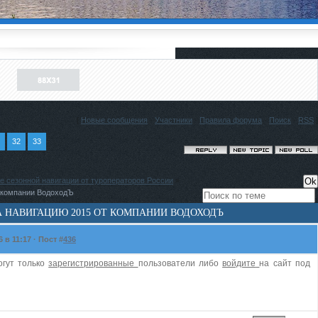
[
Новые сообщения
·
Участники
·
Правила форума
·
Поиск
·
RSS
]
32
33
е сезонной навигации от туроператоров России
»
т компании ВодоходЪ
А НАВИГАЦИЮ 2015 ОТ КОМПАНИИ ВОДОХОДЪ
в 11:17 · Пост #
436
огут только
зарегистрированные
пользователи либо
войдите
на сайт под