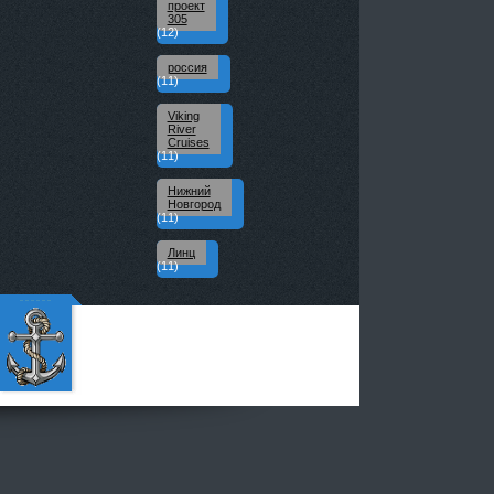
проект
305
(12)
россия
(11)
Viking
River
Cruises
(11)
Нижний
Новгород
(11)
Линц
(11)
Портал
речных
путешес
твенник
ов - Все