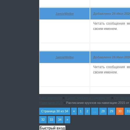
JamieWeibe
Добавлено 24 Июл 2026 
Читать сообщения м
своим именем.
JamieWeibe
Добавлено 24 Июл 2026 
Читать сообщения м
своим именем.
Кают-компания
»
В мире круизов и судоходства
»
Расписани
Навигация 2015
»
Расписание круизов на навигацию 2015 о
Страница
30
из
34
«
1
2
…
28
29
30
31
32
33
34
»