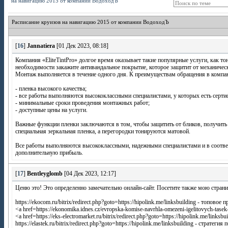
на навигацию 2015 от компании ВодоходЪ
Расписание круизов на навигацию 2015 от компании ВодоходЪ
[
16
]
Jannatiera
[01 Дек 2023, 08:18]
Компания «EliteTintPro» долгое время оказывает такие популярные услуги, как 
необходимости закажите антивандальное покрытие, которое защитит от механических п
Монтаж выполняется в течение одного дня. К преимуществам обращения в компа
- пленка высокого качества;
- все работы выполняются высококлассными специалистами, у которых есть серти
- минимальные сроки проведения монтажных работ;
- доступные цены на услуги.
Важные функции пленки заключаются в том, чтобы защитить от бликов, получить 
специальная зеркальная пленка, а перегородки тонируются матовой.
Все работы выполняются высококлассными, надежными специалистами и в соответс
дополнительную прибыль.
[
17
]
Bentleyglomb
[04 Дек 2023, 12:17]
Ценю это! Это определенно замечательно онлайн-сайт. Посетите также мою стран
https://ekocom.ru/bitrix/redirect.php?goto=https://hipolink.me/linksbuilding - топо
<a href=https://ekonomika.idnes.cz/evropska-komise-navrhla-omezeni-igelitovych-tasek-
<a href=https://eks-electromarket.ru/bitrix/redirect.php?goto=https://hipolink.me/lin
https://elastek.ru/bitrix/redirect.php?goto=https://hipolink.me/linksbuilding - стратеги