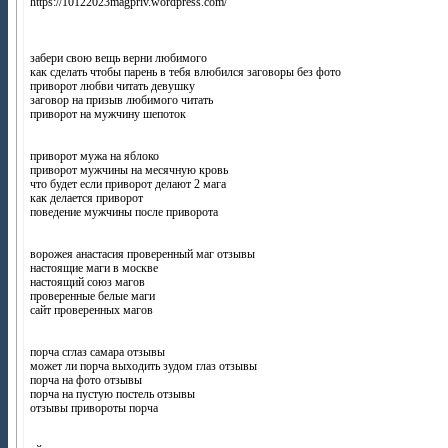
https://10122023magpriv.wordpress.com/
забери свою вещь верни любимого
как сделать чтобы парень в тебя влюбился заговоры без фото
приворот любви читать девушку
заговор на призыв любимого читать
приворот на мужчину шепоток
приворот мужа на яблоко
приворот мужчины на месячную кровь
что будет если приворот делают 2 мага
как делается приворот
поведение мужчины после приворота
ворожея анастасия проверенный маг отзывы
настоящие маги в москве
настоящий союз магов
проверенные белые маги
сайт проверенных магов
порча сглаз самара отзывы
может ли порча выходить зудом глаз отзывы
порча на фото отзывы
порча на пустую постель отзывы
отзывы привороты порча