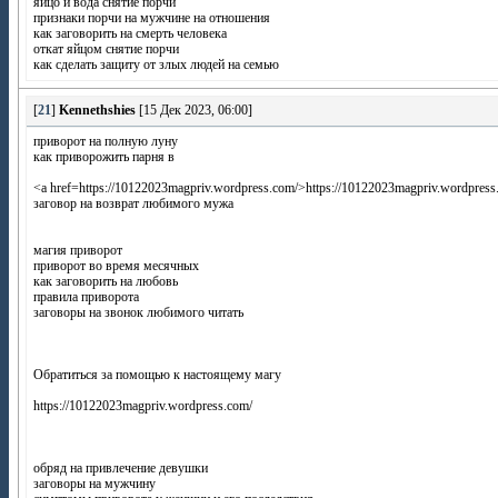
яйцо и вода снятие порчи
признаки порчи на мужчине на отношения
как заговорить на смерть человека
откат яйцом снятие порчи
как сделать защиту от злых людей на семью
[
21
]
Kennethshies
[15 Дек 2023, 06:00]
приворот на полную луну
как приворожить парня в
<a href=https://10122023magpriv.wordpress.com/>https://10122023magpriv.wordpress
заговор на возврат любимого мужа
магия приворот
приворот во время месячных
как заговорить на любовь
правила приворота
заговоры на звонок любимого читать
Обратиться за помощью к настоящему магу
https://10122023magpriv.wordpress.com/
обряд на привлечение девушки
заговоры на мужчину