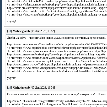
<a href=https://elcotel.ru:443/bitrix/redirect.php?goto=https://hipolink.me/linksbuild
<a href=https://eldancosmetics.ru/bitrix/rk.php?goto=https://hipolink.me/linksbuildi
https://electr-pro.com/bitrix/redirect.php?goto=https://hipolink.me/linksbuilding - 
<a href=https://electrastyle.ru/bitrix/redirect.php?event1=click_to_call&event2=&event3
<a href=https://electric-a.ru/bitrix/rk.php?goto=https://hipolink.me/linksbuilding>лу
yyy=@
[
18
]
Michaelglomb
[05 Дек 2023, 13:52]
Любовь к сайту -- чрезвычайно индивидуально приятно и отличных предложений,
https://www.canonistas.com/foros/redirect-to/index.php?redirect=https%3A%2F%2Fh
<a href=https://www.capitalhobbies.com/bitrix/redirect.php?goto=https://hipolink.
<a href=https://www.captiveinsurancetimes.com/citimes/issue.php?issuelink=https://hi
https://www.caramela.ru/bitrix/rk.php?goto=https://hipolink.me/linksbuilding - служба
<a href=https://www.careers24.com/VacancyApplication/ExternalApplication/1709496
<a href=https://www.careersourcecapitalregion.com/?URL=https://hipolink.me/linksbu
https://www.careerss.cn/go/?url=https://hipolink.me/linksbuilding - обратные ссылки p
<a href=https://www.caroze-vandepoll.net/serendipity/exit.php?url=aHR0cHM6L
<a href=https://www.carrefourintervocationnel.ca/extenso/module/sed/directmail/f
yyy=@
[
19
]
Michaelglomb
[05 Дек 2023, 13:54]
Огромное спасибо за то, что поделились этим потрясающий интернет-сайт. Посети
http://mimi28.ahlamontada.com/go/aHR0cHM6Ly9oaXBvbGluay5tZS9rLXdvcms - мар
<a href=http://mimio-edu.ru/links.php?go=https://hipolink.me/k-work>удалить плохи