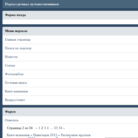
Портал речных путешественников
Форма входа
Меню портала
Главная страница
Поиск по порталу
Новости
Статьи
Фотоальбом
Гостевая книга
Кают-кампания
Вопрос/ответ
Форум
Ответить
Страница
2
из
34
«
1
2
3
4
…
33
34
»
Кают-компания
»
Навигация 2015
»
Расписание круизов