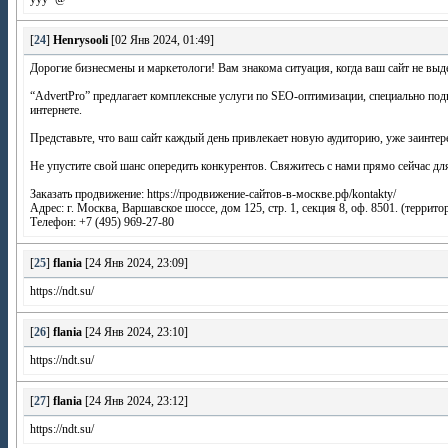
[
24
]
Henrysooli
[02 Янв 2024, 01:49]
Дорогие бизнесмены и маркетологи! Вам знакома ситуация, когда ваш сайт не выде
“AdvertPro” предлагает комплексные услуги по SEO-оптимизации, специально под
интернете.
Представьте, что ваш сайт каждый день привлекает новую аудиторию, уже заинтер
Не упустите свой шанс опередить конкурентов. Свяжитесь с нами прямо сейчас д
Заказать продвижение: https://продвижение-сайтов-в-москве.рф/kontakty/
Адрес: г. Москва, Варшавское шоссе, дом 125, стр. 1, секция 8, оф. 8501. (терр
Телефон: +7 (495) 969-27-80
[
25
]
flania
[24 Янв 2024, 23:09]
https://ndt.su/
[
26
]
flania
[24 Янв 2024, 23:10]
https://ndt.su/
[
27
]
flania
[24 Янв 2024, 23:12]
https://ndt.su/