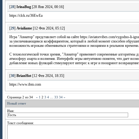
[
28
]
IrinaBug
[28 Янв 2024, 00:16]
https://clck.ru/36EwEa
[
29
]
Avialiame
[12 Фев 2024, 05:12]
Игра "Авиатор" представляет собой на сайте https://aviatorvibes.com/vygodno-li-i
за увеличивающимся коэффициентом, который в любой момент способен обрушиться
возможность игрокам обмениваться стратегиями и эмоциями в реальном времени. Э
С технологической точки зрения, "Авиатор" применяет современные алгоритмы дл
атмосферу азарта и волнения. Интерфейс игры интуитивно понятен, что дает возмо
добавление новых функций стимулируют интерес к игре и поощряют возвращение 
[
30
]
BrianHot
[12 Фев 2024, 18:35]
https://www.ibm.com
Страница
2
из
34
«
1
2
3
4
…
33
34
»
Новый ответ
Имя:
Текст сообщения: