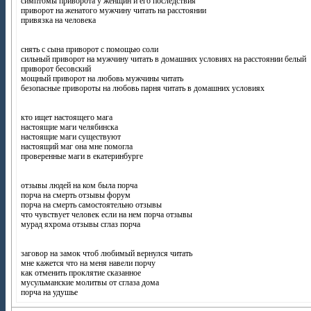
симптомы приворота у женщин и его последствия
приворот на женатого мужчину читать на расстоянии
привязка на человека
снять с сына приворот с помощью соли
сильный приворот на мужчину читать в домашних условиях на расстоянии белый
приворот бесовский
мощный приворот на любовь мужчины читать
безопасные привороты на любовь парня читать в домашних условиях
кто ищет настоящего мага
настоящие маги челябинска
настоящие маги существуют
настоящий маг она мне помогла
проверенные маги в екатеринбурге
отзывы людей на ком была порча
порча на смерть отзывы форум
порча на смерть самостоятельно отзывы
что чувствует человек если на нем порча отзывы
мурад яхрома отзывы сглаз порча
заговор на замок чтоб любимый вернулся читать
мне кажется что на меня навели порчу
как отменить проклятие сказанное
мусульманские молитвы от сглаза дома
порча на удушье