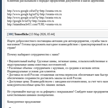
Клиентам рассказывали о порядке оформления документов и шагах церемонии.
http://www.google.cd/url?q=http://oranta-vrn.ru
http://www.google.kg/url?q=http://oranta-vrn.ru
http://www.google.sr/url?q=http://oranta-vrn.ru
http://google.lv/url?q=http://oranta-vrn.ru
http://miamibeach411.com/?URL=oranta-vrn.ru
[
380
]
Temseffiche
[13 Мар 2026, 05:44]
Ищете добросовестного поставщика автошин для автопредприятия, службы такси
магазинов? Готовы предложить выгодное взаимодействие с транспортировкой по 
стране!
Почему выбирают сотрудничество с нами?
• Внушительный выбор: Грузовые шины, легковые шины, сельскохозяйственные и
индустриальные шины известных изготовителей.
• Различные объемы: сотрудничаем с крупным, со средним и мелким оптом.
Индивидуальные условия для клиентов.
• Доставка по всей России: отлаженная система перевозок обеспечивает нам быстро
обеспечением сохранности доставлять заказы по всей России.
• Доступные цены: Взаимодействуем с заводами-изготовителями, за счет чего наз
конкурентоспособные цены без лишних звеньев.
Не утрачивайте выгоду из-за дефицита с покрышками! Снабдите ваше предприяти
качественными шинами своевременно.
Конкурентное предложение: