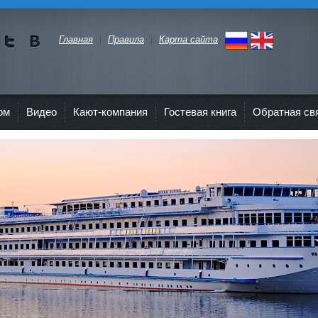
Главная
Правила
Карта сайта
Мы в
Мы в
Twitte
vKont
r"
akte
ом
Видео
Кают-компания
Гостевая книга
Обратная св