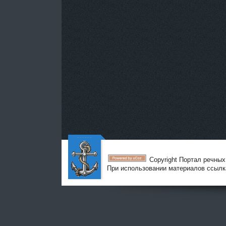
Copyright Портал речны
При использовании материалов ссыл
Портал
речных
путешес
твенник
ов - Все