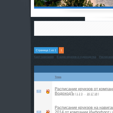
Страница
1
из
1
1
Кают-компания
»
В мире круизов и судоходства
»
Расписани
Тема
Расписание круизов от компан
ВодоходЪ
[
1
2
3
…
16
17
18
]
Расписание круизов на навиг
2014 от компании Инфофлот
[