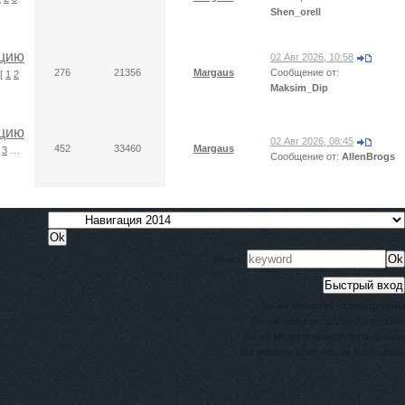
Shen_orell
ацию
02 Авг 2026, 10:58
276
21356
Margaus
Сообщение от:
[
1
2
Maksim_Dip
ацию
02 Авг 2026, 08:45
452
33460
Margaus
3
…
Сообщение от:
AllenBrogs
Поиск:
Вы
не можете
создавать темы
Вы
не можете
создавать опросы
Вы
не можете
прикреплять файлы
Вы
можете
отвечать на сообщения