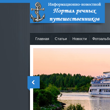
Портал речных путешественников -
Все о круизах и не только!
Главная
Cтатьи
Новости
Фотоальб
>