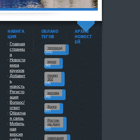
НАВИГА
ОБЛАКО
АРХИВ
^
ЦИЯ
ТЕГОВ
НОВОСТ
ЕЙ
Главная
теплоход
страниц
(101)
а
Новости
круиз
мира
(90)
круизов
Добавит
проект
302
ь
(54)
новость
Регистр
москва
ация
(45)
Вопрос/
Волга
ответ
(37)
Обратна
я связь
Ростов-
Мобиль
на-дону
(37)
ная
версия
навигация
сайта