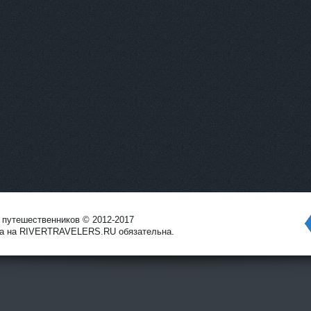
х путешественников © 2012-2017
ка на RIVERTRAVELERS.RU обязательна.