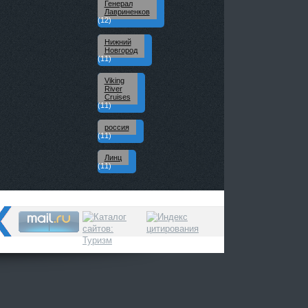
Генерал
Лавриненков
(12)
Нижний
Новгород
(11)
Viking
River
Cruises
(11)
россия
(11)
Линц
(11)