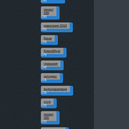
(16)
проект
588
(16)
навигация-2016
(15)
Крым
(15)
Корнойбург
(14)
германия
(14)
ортодокс
(13)
водохранилище
(13)
ссср
(13)
проект
305
(12)