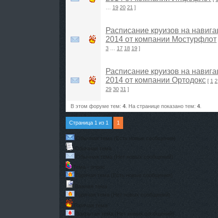
…
19
20
21
]
Расписание круизов на навиг
2014 от компании Мостурфлот
3
…
17
18
19
]
Расписание круизов на навиг
2014 от компании Ортодокс
[
1
2
29
30
31
]
В этом форуме тем:
4
. На странице показано тем:
4
.
Страница
1
из
1
1
Обычная тема (Есть новые сообщения)
Обычная тема
Обычная тема (Нет новых сообщений)
Тема - опрос
Горячая тема (Есть новые сообщения)
Важная тема
Горячая тема (Нет новых сообщений)
Горячая тема
Закрытая тема (Нет новых сообщений)