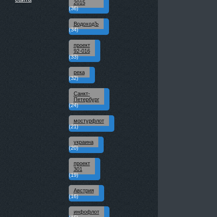
2015
(36)
ВодоходЪ
(34)
проект
92-016
(33)
река
(32)
Санкт-
Петербург
(24)
мостурфлот
(21)
украина
(20)
проект
301
(19)
Австрия
(16)
инфофлот