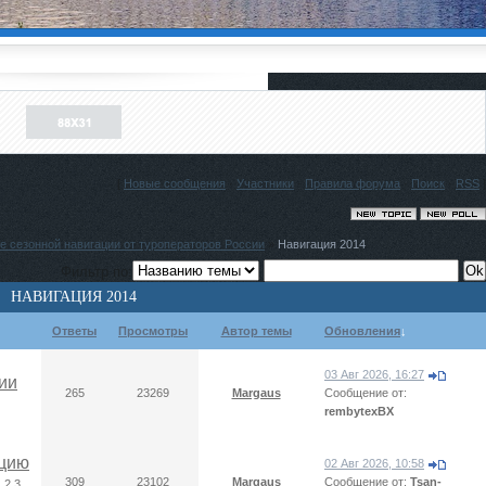
[
Новые сообщения
·
Участники
·
Правила форума
·
Поиск
·
RSS
]
е сезонной навигации от туроператоров России
»
Навигация 2014
Фильтр по:
НАВИГАЦИЯ 2014
Ответы
Просмотры
Автор темы
Обновления
↓
03 Авг 2026, 16:27
ии
265
23269
Margaus
Сообщение от:
rembytexBX
ацию
02 Авг 2026, 10:58
309
23102
Margaus
Сообщение от:
Tsan-
1
2
3