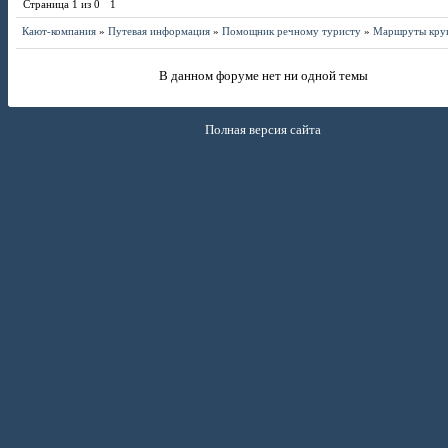
Страница
1
из
0
1
Кают-компания
»
Путевая информация
»
Помощник речному туристу
»
Маршруты кру
В данном форуме нет ни одной темы
Полная версия сайта