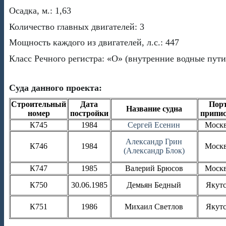
Осадка, м.: 1,63
Количество главных двигателей: 3
Мощность каждого из двигателей, л.с.: 447
Класс Речного регистра: «О» (внутренние водные пут
Суда данного проекта:
Строительный
Дата
Пор
Название судна
номер
постройки
припи
К745
1984
Сергей Есенин
Моск
Александр Грин
К746
1984
Моск
(
Александр Блок)
К747
1985
Валерий Брюсов
Моск
К750
30.06.1985
Демьян Бедный
Якут
К751
1986
Михаил Светлов
Якут