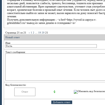
Обращение в клинику необходимо, если самочувствие ухудшается, период запоя д
несколько дней, появляется слабость, тревога, бессонница, тошнота или признаки
алкогольной абстиненции. Врач оценивает самочувствие, уточняет стаж употребле
возраст, хронические болезни и прошлый опыт лечения. Если человек пьет долго и
самостоятельно выйти из запоя не может, вызов нарколога на дому помогает быст
лечение.
Получить дополнительную информацию - <a href=https://vyvod-iz-zapoya-v-
gelendzhike5.ru/>вывод из запоя дешево в геленджике</a>
Страница
21
из
21
«
1
2
…
19
20
21
Новый ответ
Имя:
Текст сообщения:
Код безопасности: