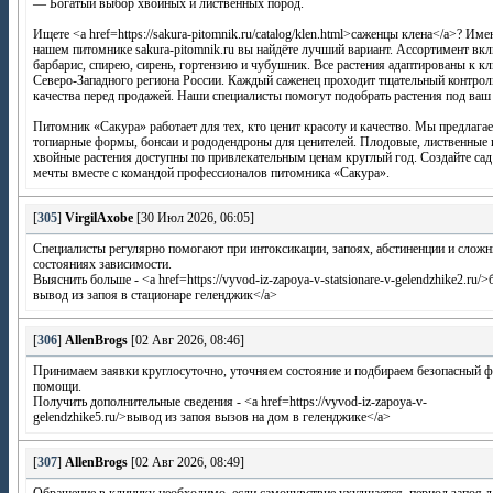
— Богатый выбор хвойных и лиственных пород.
Ищете <a href=https://sakura-pitomnik.ru/catalog/klen.html>саженцы клена</a>? Име
нашем питомнике sakura-pitomnik.ru вы найдёте лучший вариант. Ассортимент вк
барбарис, спирею, сирень, гортензию и чубушник. Все растения адаптированы к к
Северо-Западного региона России. Каждый саженец проходит тщательный контрол
качества перед продажей. Наши специалисты помогут подобрать растения под ваш 
Питомник «Сакура» работает для тех, кто ценит красоту и качество. Мы предлага
топиарные формы, бонсаи и рододендроны для ценителей. Плодовые, лиственные 
хвойные растения доступны по привлекательным ценам круглый год. Создайте сад
мечты вместе с командой профессионалов питомника «Сакура».
[
305
]
VirgilAxobe
[30 Июл 2026, 06:05]
Специалисты регулярно помогают при интоксикации, запоях, абстиненции и слож
состояниях зависимости.
Выяснить больше - <a href=https://vyvod-iz-zapoya-v-statsionare-v-gelendzhike2.ru/
вывод из запоя в стационаре геленджик</a>
[
306
]
AllenBrogs
[02 Авг 2026, 08:46]
Принимаем заявки круглосуточно, уточняем состояние и подбираем безопасный 
помощи.
Получить дополнительные сведения - <a href=https://vyvod-iz-zapoya-v-
gelendzhike5.ru/>вывод из запоя вызов на дом в геленджике</a>
[
307
]
AllenBrogs
[02 Авг 2026, 08:49]