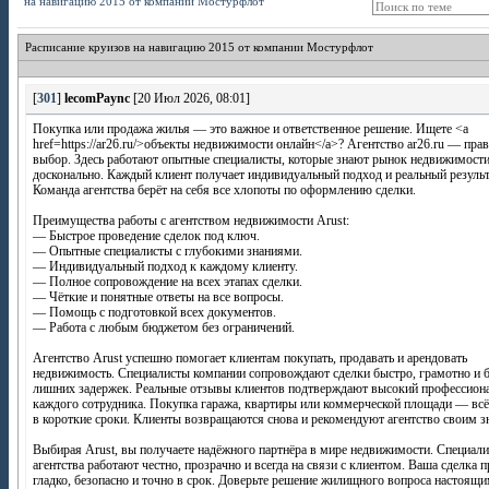
на навигацию 2015 от компании Мостурфлот
Расписание круизов на навигацию 2015 от компании Мостурфлот
[
301
]
lecomPaync
[20 Июл 2026, 08:01]
Покупка или продажа жилья — это важное и ответственное решение. Ищете <a
href=https://ar26.ru/>объекты недвижимости онлайн</a>? Агентство ar26.ru — пра
выбор. Здесь работают опытные специалисты, которые знают рынок недвижимост
досконально. Каждый клиент получает индивидуальный подход и реальный результ
Команда агентства берёт на себя все хлопоты по оформлению сделки.
Преимущества работы с агентством недвижимости Arust:
— Быстрое проведение сделок под ключ.
— Опытные специалисты с глубокими знаниями.
— Индивидуальный подход к каждому клиенту.
— Полное сопровождение на всех этапах сделки.
— Чёткие и понятные ответы на все вопросы.
— Помощь с подготовкой всех документов.
— Работа с любым бюджетом без ограничений.
Агентство Arust успешно помогает клиентам покупать, продавать и арендовать
недвижимость. Специалисты компании сопровождают сделки быстро, грамотно и б
лишних задержек. Реальные отзывы клиентов подтверждают высокий профессион
каждого сотрудника. Покупка гаража, квартиры или коммерческой площади — всё
в короткие сроки. Клиенты возвращаются снова и рекомендуют агентство своим 
Выбирая Arust, вы получаете надёжного партнёра в мире недвижимости. Специал
агентства работают честно, прозрачно и всегда на связи с клиентом. Ваша сделка 
гладко, безопасно и точно в срок. Доверьте решение жилищного вопроса настоящ