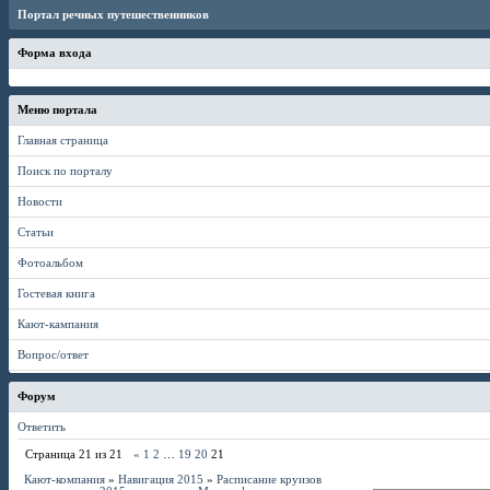
Портал речных путешественников
Форма входа
Меню портала
Главная страница
Поиск по порталу
Новости
Статьи
Фотоальбом
Гостевая книга
Кают-кампания
Вопрос/ответ
Форум
Ответить
Страница
21
из
21
«
1
2
…
19
20
21
Кают-компания
»
Навигация 2015
»
Расписание круизов