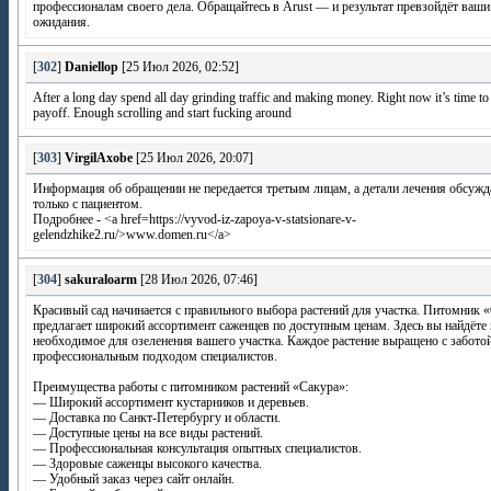
профессионалам своего дела. Обращайтесь в Arust — и результат превзойдёт ваши
ожидания.
[
302
]
Daniellop
[25 Июл 2026, 02:52]
After a long day spend all day grinding traffic and making money. Right now it’s time to
payoff. Enough scrolling and start fucking around
[
303
]
VirgilAxobe
[25 Июл 2026, 20:07]
Информация об обращении не передается третьим лицам, а детали лечения обсуж
только с пациентом.
Подробнее - <a href=https://vyvod-iz-zapoya-v-statsionare-v-
gelendzhike2.ru/>www.domen.ru</a>
[
304
]
sakuraloarm
[28 Июл 2026, 07:46]
Красивый сад начинается с правильного выбора растений для участка. Питомник 
предлагает широкий ассортимент саженцев по доступным ценам. Здесь вы найдёте 
необходимое для озеленения вашего участка. Каждое растение выращено с забото
профессиональным подходом специалистов.
Преимущества работы с питомником растений «Сакура»:
— Широкий ассортимент кустарников и деревьев.
— Доставка по Санкт-Петербургу и области.
— Доступные цены на все виды растений.
— Профессиональная консультация опытных специалистов.
— Здоровые саженцы высокого качества.
— Удобный заказ через сайт онлайн.